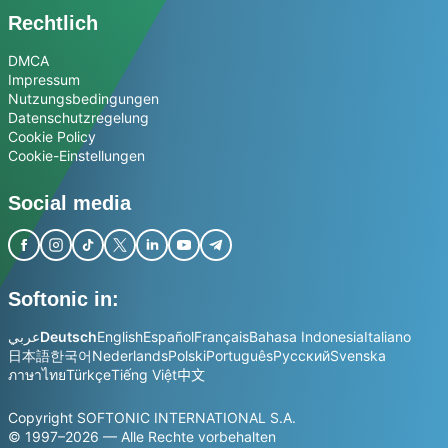
Rechtlich
DMCA
Impressum
Nutzungsbedingungen
Datenschutzregelung
Cookie Policy
Cookie-Einstellungen
Social media
Softonic in:
عربي
Deutsch
English
Español
Français
Bahasa Indonesia
Italiano
日本語
한국어
Nederlands
Polski
Português
Русский
Svenska
ภาษาไทย
Türkçe
Tiếng Việt
中文
Copyright SOFTONIC INTERNATIONAL S.A.
© 1997–2026 — Alle Rechte vorbehalten