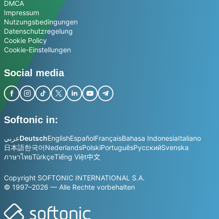
DMCA
Impressum
Nutzungsbedingungen
Datenschutzregelung
Cookie Policy
Cookie-Einstellungen
Social media
Softonic in:
عربي
Deutsch
English
Español
Français
Bahasa Indonesia
Italiano
日本語
한국어
Nederlands
Polski
Português
Русский
Svenska
ภาษาไทย
Türkçe
Tiếng Việt
中文
Copyright SOFTONIC INTERNATIONAL S.A.
© 1997–2026 — Alle Rechte vorbehalten