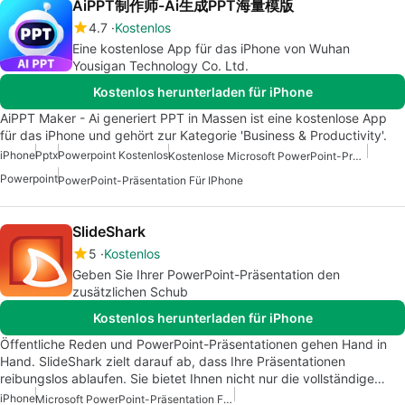
AiPPT制作师-Ai生成PPT海量模版
4.7
Kostenlos
Eine kostenlose App für das iPhone von Wuhan
Yousigan Technology Co. Ltd.
Kostenlos herunterladen für iPhone
AiPPT Maker - Ai generiert PPT in Massen ist eine kostenlose App
für das iPhone und gehört zur Kategorie 'Business & Productivity'.
iPhone
Pptx
Powerpoint Kostenlos
Kostenlose Microsoft PowerPoint-Präsentation Für IPhone
Powerpoint
PowerPoint-Präsentation Für IPhone
SlideShark
5
Kostenlos
Geben Sie Ihrer PowerPoint-Präsentation den
zusätzlichen Schub
Kostenlos herunterladen für iPhone
Öffentliche Reden und PowerPoint-Präsentationen gehen Hand in
Hand. SlideShark zielt darauf ab, dass Ihre Präsentationen
reibungslos ablaufen. Sie bietet Ihnen nicht nur die vollständige…
iPhone
Microsoft PowerPoint-Präsentation Für IPhone