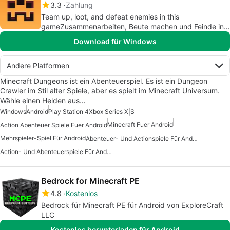
3.3
Zahlung
Team up, loot, and defeat enemies in this
gameZusammenarbeiten, Beute machen und Feinde in
diesem Spiel besiegen
Download für Windows
Andere Platformen
Minecraft Dungeons ist ein Abenteuerspiel. Es ist ein Dungeon
Crawler im Stil alter Spiele, aber es spielt im Minecraft Universum.
Wähle einen Helden aus…
Windows
Android
Play Station 4
Xbox Series X|S
Minecraft Fuer Android
Action Abenteuer Spiele Fuer Android
Mehrspieler-Spiel Für Android
Abenteuer- Und Actionspiele Für Android
Action- Und Abenteuerspiele Für Android
Bedrock for Minecraft PE
4.8
Kostenlos
Bedrock für Minecraft PE für Android von ExploreCraft
LLC
Kostenlos herunterladen für Android