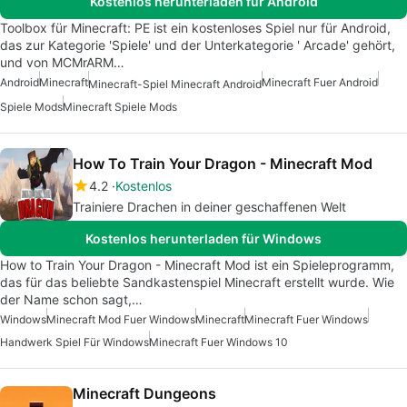
Kostenlos herunterladen für Android
Toolbox für Minecraft: PE ist ein kostenloses Spiel nur für Android,
das zur Kategorie 'Spiele' und der Unterkategorie ' Arcade' gehört,
und von MCMrARM…
Android
Minecraft
Minecraft Fuer Android
Minecraft-Spiel Minecraft Android
Spiele Mods
Minecraft Spiele Mods
How To Train Your Dragon - Minecraft Mod
4.2
Kostenlos
Trainiere Drachen in deiner geschaffenen Welt
Kostenlos herunterladen für Windows
How to Train Your Dragon - Minecraft Mod ist ein Spieleprogramm,
das für das beliebte Sandkastenspiel Minecraft erstellt wurde. Wie
der Name schon sagt,…
Windows
Minecraft Mod Fuer Windows
Minecraft
Minecraft Fuer Windows
Handwerk Spiel Für Windows
Minecraft Fuer Windows 10
Minecraft Dungeons