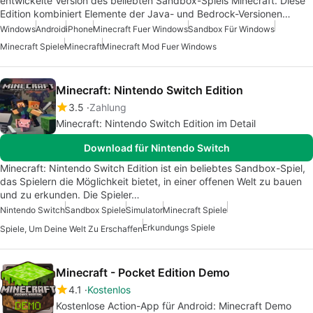
entwickelte Version des beliebten Sandbox-Spiels Minecraft. Diese
Edition kombiniert Elemente der Java- und Bedrock-Versionen…
Windows
Android
iPhone
Minecraft Fuer Windows
Sandbox Für Windows
Minecraft Spiele
Minecraft
Minecraft Mod Fuer Windows
Minecraft: Nintendo Switch Edition
3.5
Zahlung
Minecraft: Nintendo Switch Edition im Detail
Download für Nintendo Switch
Minecraft: Nintendo Switch Edition ist ein beliebtes Sandbox-Spiel,
das Spielern die Möglichkeit bietet, in einer offenen Welt zu bauen
und zu erkunden. Die Spieler…
Nintendo Switch
Sandbox Spiele
Simulator
Minecraft Spiele
Erkundungs Spiele
Spiele, Um Deine Welt Zu Erschaffen
Minecraft - Pocket Edition Demo
4.1
Kostenlos
Kostenlose Action-App für Android: Minecraft Demo