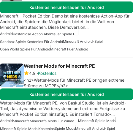
Kostenlos herunterladen für Android
Minecraft - Pocket Edition Demo ist eine kostenlose Action-App für
Android, die Spielern die Möglichkeit bietet, in die Welt von
Minecraft einzutauchen. Diese Demoversion…
Android
Kostenlose Action Abenteuer Spiele Fuer Android
Minecraft Android-Spiel
Sandbox Spiele Kostenlos Für Android
Open World Spiele Für Android
Minecraft Fuer Android
Weather Mods for Minecraft PE
4.9
Kostenlos
<h2>Wetter-Mods für Minecraft PE bringen extreme
Stürme zu MCPE</h2>
Kostenlos herunterladen für Android
Wetter-Mods für Minecraft PE, von Baskul Studio, ist ein Android-
Tool, das dynamische Wettersysteme und extreme Ereignisse zu
Minecraft Pocket Edition hinzufügt. Es installiert Tornado-…
Android
Minecraft Spiele Mods
Minecraft Minecraft-Mods Für Windows
Spiele Mods
Minecraft Android-Spiel
Minecraft Spiele Mods Kostenlos