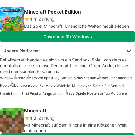
Minecraft Pocket Edition
4.4
Zahlung
Das Spiel Minecraft: Unendliche Welten mobil erleben
Download für Windows
Andere Platformen
Bei Minecraft handelt es sich um ein Sandbox-Spiel, von dem es
ebenfalls eine kostenlose Demo gibt. In einer Open-World, die aus
dreidimensionalen Blöcken in…
Windows
Android
Mac
Web apps
Play Station 5
Play Station 4
Xbox One
Minecraft
Roblox
Überlebensspiel Für Android
Mobile-Multiplayer-Spiele Für Android
Java Spiele Kostenlos
Top Pc Spiele
Überlebens- Und Erschaffungsspiele Für Android
Minecraft
4.3
Zahlung
Mit Minecraft auf dem iPhone in eine Klötzchen-Welt
eintauchen