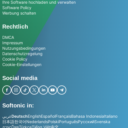
Ihre Software hochladen und verwalten
Software Policy
Werbung schalten
Rechtlich
DMCA
Impressum
Nutzungsbedingungen
Datenschutzregelung
Cookie Policy
Cookie-Einstellungen
Social media
Softonic in:
عربي
Deutsch
English
Español
Français
Bahasa Indonesia
Italiano
日本語
한국어
Nederlands
Polski
Português
Русский
Svenska
ภาษาไทย
Türkçe
Tiếng Việt
中文