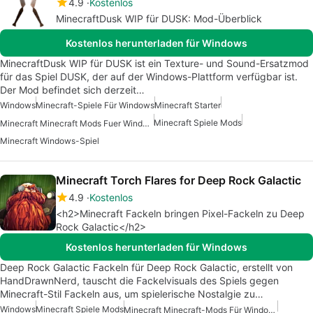
4.9
Kostenlos
MinecraftDusk WIP für DUSK: Mod-Überblick
Kostenlos herunterladen für Windows
MinecraftDusk WIP für DUSK ist ein Texture- und Sound-Ersatzmod
für das Spiel DUSK, der auf der Windows-Plattform verfügbar ist.
Der Mod befindet sich derzeit…
Windows
Minecraft-Spiele Für Windows
Minecraft Starter
Minecraft Spiele Mods
Minecraft Minecraft Mods Fuer Windows
Minecraft Windows-Spiel
Minecraft Torch Flares for Deep Rock Galactic
4.9
Kostenlos
<h2>Minecraft Fackeln bringen Pixel-Fackeln zu Deep
Rock Galactic</h2>
Kostenlos herunterladen für Windows
Deep Rock Galactic Fackeln für Deep Rock Galactic, erstellt von
HandDrawnNerd, tauscht die Fackelvisuals des Spiels gegen
Minecraft-Stil Fackeln aus, um spielerische Nostalgie zu…
Windows
Minecraft Spiele Mods
Minecraft Minecraft-Mods Für Windows