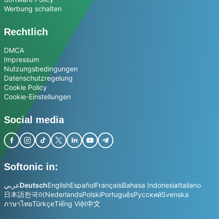
Werbung schalten
Rechtlich
DMCA
Impressum
Nutzungsbedingungen
Datenschutzregelung
Cookie Policy
Cookie-Einstellungen
Social media
Softonic in:
عربي
Deutsch
English
Español
Français
Bahasa Indonesia
Italiano
日本語
한국어
Nederlands
Polski
Português
Русский
Svenska
ภาษาไทย
Türkçe
Tiếng Việt
中文