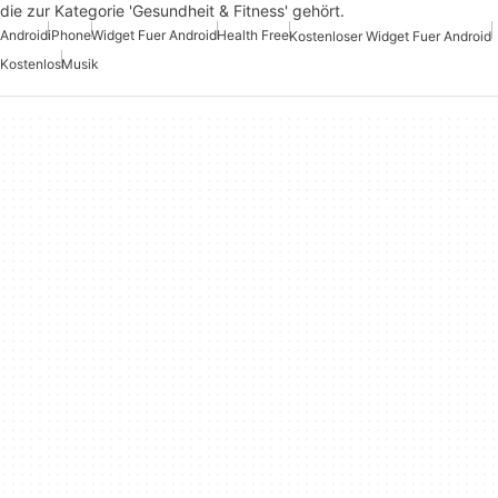
die zur Kategorie 'Gesundheit & Fitness' gehört.
Android
iPhone
Widget Fuer Android
Health Free
Kostenloser Widget Fuer Android
Kostenlos
Musik