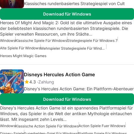
Klassisches rundenbasiertes Strategiespiel von Cult
Download für Windows
Heroes Of Might And Magic 2: Gold ist die ultimative Ausgabe eines
der beliebtesten klassischen rundenbasierten Strategiespiele. Die
Spieler verwalten Ressourcen, um ihre Städte…
Windows
Klassische Spiele Für Windows
Strategiespiele Für Windows 7
Alte Spiele Für Windows
Mehrspieler Strategiespiele Für Windows
Heroes Might Magic Games
Disneys Hercules Action Game
4.3
Zahlung
Disney's Hercules Action Game: Ein Plattform-Abenteuer
Download für Windows
Disney's Hercules Action Game ist ein spannendes Plattformspiel für
Windows, das Spieler in die Welt der antiken Mythologie eintauchen
lässt. Mit insgesamt zehn Levels…
Windows
Action Spiele Fuer Windows
Klassische Action Spiele Für Windows
Disney-Spiele
Superhelden-Spiel Für Windows
Plattform Spiele Für Windows