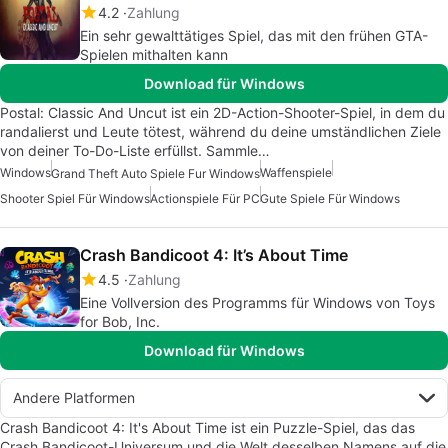
4.2
Zahlung
Ein sehr gewalttätiges Spiel, das mit den frühen GTA-
Spielen mithalten kann
Download für Windows
Postal: Classic And Uncut ist ein 2D-Action-Shooter-Spiel, in dem du
randalierst und Leute tötest, während du deine umständlichen Ziele
von deiner To-Do-Liste erfüllst. Sammle…
Windows
Waffenspiele
Grand Theft Auto Spiele Fur Windows
Shooter Spiel Für Windows
Actionspiele Für PC
Gute Spiele Für Windows
Crash Bandicoot 4: It’s About Time
4.5
Zahlung
Eine Vollversion des Programms für Windows von Toys
for Bob, Inc.
Download für Windows
Andere Platformen
Crash Bandicoot 4: It's About Time ist ein Puzzle-Spiel, das das
Crash Bandicoot-Universum und die Welt desselben Namens auf die