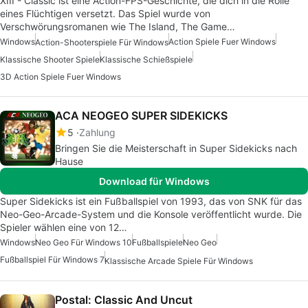
XIII - Classic ist eine Action-FPS-Geschichte, die dich in die Rolle
eines Flüchtigen versetzt. Das Spiel wurde von
Verschwörungsromanen wie The Island, The Game…
Windows
Action Spiele Fuer Windows
Action-Shooterspiele Für Windows
Klassische Shooter Spiele
Klassische Schießspiele
3D Action Spiele Fuer Windows
ACA NEOGEO SUPER SIDEKICKS
5
Zahlung
Bringen Sie die Meisterschaft in Super Sidekicks nach
Hause
Download für Windows
Super Sidekicks ist ein Fußballspiel von 1993, das von SNK für das
Neo-Geo-Arcade-System und die Konsole veröffentlicht wurde. Die
Spieler wählen eine von 12…
Windows
Neo Geo Für Windows 10
Fußballspiele
Neo Geo
Fußballspiel Für Windows 7
Klassische Arcade Spiele Für Windows
Postal: Classic And Uncut