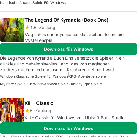
Klassische Arcade Spiele Für Windows
The Legend Of Kyrandia (Book One)
4.6
Zahlung
Magisches und mystisches klassisches Rollenspiel-
Mysterienspiel
Download für Windows
Die Legende von Kyrandia Buch Eins versetzt die Spieler in ein
dunkles und geheimnisvolles Land, das von magischen
Zaubersprüchen und mystischen Kreaturen definiert wird.…
Windows
Klassische Spiele Für Windows
RPG-Abenteuerspiele
Mystery Spiele Für Windows
Myst Spiele
Fantasy Rpg Spiele
XIII - Classic
5
Zahlung
XIII - Classic für Windows von Ubisoft Paris Studio
Download für Windows