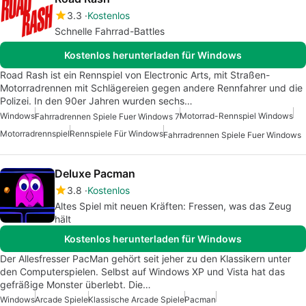
3.3
Kostenlos
Schnelle Fahrrad-Battles
Kostenlos herunterladen für Windows
Road Rash ist ein Rennspiel von Electronic Arts, mit Straßen-
Motorradrennen mit Schlägereien gegen andere Rennfahrer und die
Polizei. In den 90er Jahren wurden sechs…
Windows
Motorrad-Rennspiel Windows
Fahrradrennen Spiele Fuer Windows 7
Motorradrennspiel
Rennspiele Für Windows
Fahrradrennen Spiele Fuer Windows
Deluxe Pacman
3.8
Kostenlos
Altes Spiel mit neuen Kräften: Fressen, was das Zeug
hält
Kostenlos herunterladen für Windows
Der Allesfresser PacMan gehört seit jeher zu den Klassikern unter
den Computerspielen. Selbst auf Windows XP und Vista hat das
gefräßige Monster überlebt. Die…
Windows
Arcade Spiele
Klassische Arcade Spiele
Pacman