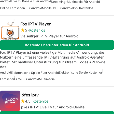
Android
Live Tv Kanäle Fuer Android
Streaming-Multimedia Für Android
Online Fernsehen Für Android
Mobile Tv Fur Android
Iptv Kostenlos
Fox IPTV Player
5
Kostenlos
Vielseitiger IPTV-Player für Android
Kostenlos herunterladen für Android
Fox IPTV Player ist eine vielseitige Multimedia-Anwendung, die
Nutzern eine umfassende IPTV-Erfahrung auf Android-Geräten
bietet. Mit nahtloser Unterstützung für Xtream Codes API sowie
das…
Android
Elektronische Spiele Kostenlos
Elektronische Spiele Fuer Android
Fernseher
Filme Für Android
Multimedia
ipYes iptv
4.5
Kostenlos
ipYes IPTV: Live TV für Android-Geräte