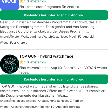
4.3
Kostenlos
Ein kostenloses Programm für Android.
Kostenlos herunterladen für Android
Gear S Plugin ist ein kostenloses Programm für Android, das zur
Kategorie Dienstprogramme-Tools gehört und von Samsung
Electronics Co Ltd entwickelt wurde. Dieses Programm…
Android
Telefon Werkzeug
Smart Watch
Kostenloses Plugin Für Android
Widget Fuer Android
TOP GUN - hybrid watch face
4.6
Kostenlos
Eine Vollversion der App für Android, von VYRON watch
faces.
Kostenlos herunterladen für Android
TOP GUN - hybrid watch face ist ein vollständig anpassbares,
kostenloses und quelloffenes Zifferblatt für Wear OS. Es kombiniert
die Designelemente der klassischen Wear…
Android
Kostenlose Android-Anpassung
Kostenloses Zifferblatt
Widget-Apps Für Android
Uhr Themen Für Android
Zifferblatt