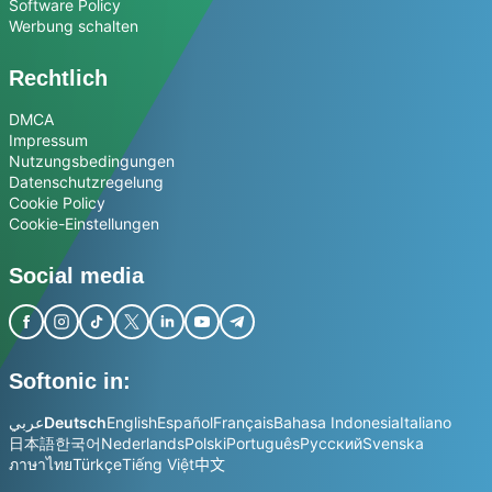
Software Policy
Werbung schalten
Rechtlich
DMCA
Impressum
Nutzungsbedingungen
Datenschutzregelung
Cookie Policy
Cookie-Einstellungen
Social media
Softonic in:
عربي
Deutsch
English
Español
Français
Bahasa Indonesia
Italiano
日本語
한국어
Nederlands
Polski
Português
Русский
Svenska
ภาษาไทย
Türkçe
Tiếng Việt
中文