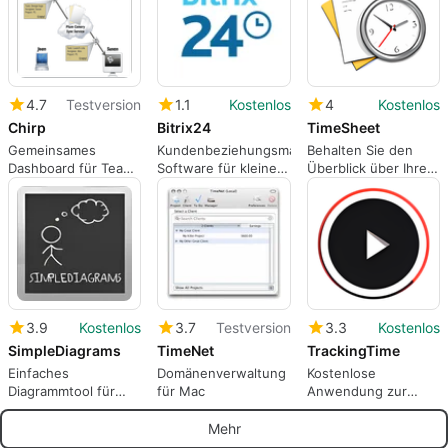
Illustrationen
4.7
Testversion
1.1
Kostenlos
4
Kostenlos
Chirp
Bitrix24
TimeSheet
Gemeinsames
Kundenbeziehungsmanagement-
Behalten Sie den
Dashboard für Team-
Software für kleine
Überblick über Ihre
und
Unternehmen
Arbeitszeiten
Projektinformationen
3.9
Kostenlos
3.7
Testversion
3.3
Kostenlos
SimpleDiagrams
TimeNet
TrackingTime
Einfaches
Domänenverwaltung
Kostenlose
Diagrammtool für
für Mac
Anwendung zur
Mac-Nutzer
Verwaltung der
Zusammenarbeit am
Mehr
Arbeitsplatz