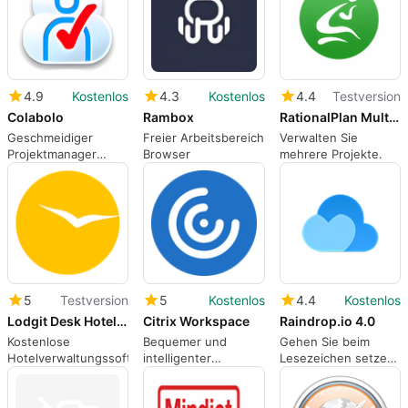
4.9
Kostenlos
4.3
Kostenlos
4.4
Testversion
Colabolo
Rambox
RationalPlan Multi Project
Geschmeidiger
Freier Arbeitsbereich
Verwalten Sie
Projektmanager
Browser
mehrere Projekte.
basierend auf Adobe
Air
5
Testversion
5
Kostenlos
4.4
Kostenlos
Lodgit Desk Hotel Software
Citrix Workspace
Raindrop.io 4.0
Kostenlose
Bequemer und
Gehen Sie beim
Hotelverwaltungssoftware
intelligenter
Lesezeichen setzen
Arbeitsbereich
keine Kompromisse
ein.