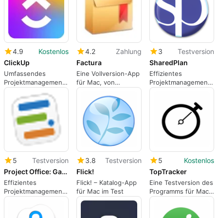
4.9
Kostenlos
4.2
Zahlung
3
Testversion
ClickUp
Factura
SharedPlan
Umfassendes
Eine Vollversion-App
Effizientes
Projektmanagement
für Mac, von
Projektmanagement
mit ClickUp
BaaraSoft.
mit SharedPlan
5
Testversion
3.8
Testversion
5
Kostenlos
Project Office: Gantt chart
Flick!
TopTracker
Effizientes
Flick! – Katalog-App
Eine Testversion des
Projektmanagement
für Mac im Test
Programms für Mac
mit Gantt-
von TopTracker.
Diagrammen