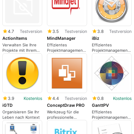
4.7
Testversion
3.5
Testversion
3.8
Testversion
ActionItems
MindManager
iBiz
Verwalten Sie Ihre
Effizientes
Effizientes
Projekte mit Ihrem
Projektmanagement
Projektmanagement
Team
mit MindManager
mit iBiz
3.9
Kostenlos
4.4
Testversion
0.8
Kostenlos
iGTD
ConceptDraw PRO
GanttPV
Organisieren Sie Ihr
Werkzeug für die
Effizientes
Leben nach Kontext
professionelle
Projektmanagement
Erstellung von
mit GanttPV
Flussdiagrammen,
Diagrammen und