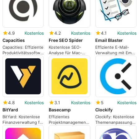
4.9
Kostenlos
4.2
Kostenlos
4.1
Kostenlos
Capacities
Free SEO Spider
Email Blaster
Capacities: Effiziente
Kostenlose SEO-
Effiziente E-Mail-
Produktivitätssoftware
Analyse für Mac-
Verwaltung mit Email
für Mac
Nutzer
Blaster
4.8
Kostenlos
3.1
Kostenlos
5
Kostenlos
BitYard
Basecamp
Clockify
BitYard: Kostenlose
Effizientes
Clockify: Kostenlose
Finanzverwaltung für
Projektmanagement
Themenanpassung
Mac
mit Basecamp 3
für Mac