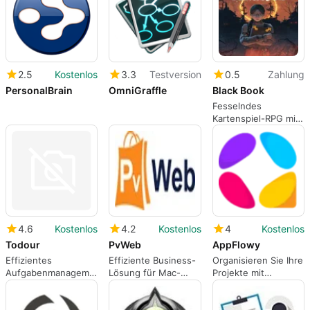
2.5
Kostenlos
3.3
Testversion
0.5
Zahlung
PersonalBrain
OmniGraffle
Black Book
Fesselndes
Kartenspiel-RPG mit
düsterer Erzählung
4.6
Kostenlos
4.2
Kostenlos
4
Kostenlos
Todour
PvWeb
AppFlowy
Effizientes
Effiziente Business-
Organisieren Sie Ihre
Aufgabenmanagement
Lösung für Mac-
Projekte mit
mit Todour für Mac
Nutzer
AppFlowy