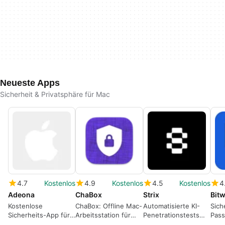
Neueste Apps
Sicherheit & Privatsphäre für Mac
4.7
Kostenlos
4.9
Kostenlos
4.5
Kostenlos
4
Adeona
ChaBox
Strix
Bit
Kostenlose
ChaBox: Offline Mac-
Automatisierte KI-
Sich
Sicherheits-App für
Arbeitsstation für
Penetrationstests
Pass
Mac: Adeona
lokale
mit verifizierter
mit 