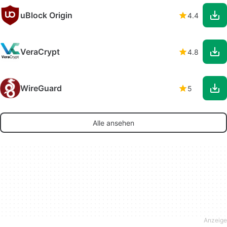
uBlock Origin
4.4
VeraCrypt
4.8
WireGuard
5
Alle ansehen