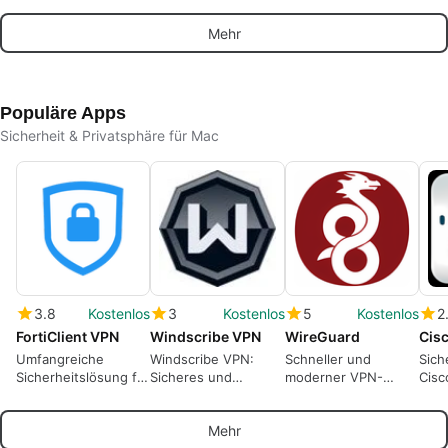
Dateiverschlüsselung
Exploit-Validierung
Mac
Mehr
und -vernichtung
auf Mac
Populäre Apps
Sicherheit & Privatsphäre für Mac
3.8
Kostenlos
3
Kostenlos
5
Kostenlos
2
FortiClient VPN
Windscribe VPN
WireGuard
Cisc
Umfangreiche
Windscribe VPN:
Schneller und
Sich
Sicherheitslösung für
Sicheres und
moderner VPN-
Cisc
alle Betriebssysteme
anonymes Surfen
Tunnel
Mehr