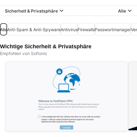
Sicherheit & Privatsphäre
Alle
Alle
Anti-Spam & Anti-Spyware
Antivirus
Firewalls
Passwortmanager
Ve
Wichtige Sicherheit & Privatsphäre
Empfohlen von Softonic