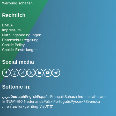
Werbung schalten
Rechtlich
DMCA
Impressum
Nutzungsbedingungen
Datenschutzregelung
Cookie Policy
Cookie-Einstellungen
Social media
Softonic in:
عربي
Deutsch
English
Español
Français
Bahasa Indonesia
Italiano
日本語
한국어
Nederlands
Polski
Português
Русский
Svenska
ภาษาไทย
Türkçe
Tiếng Việt
中文