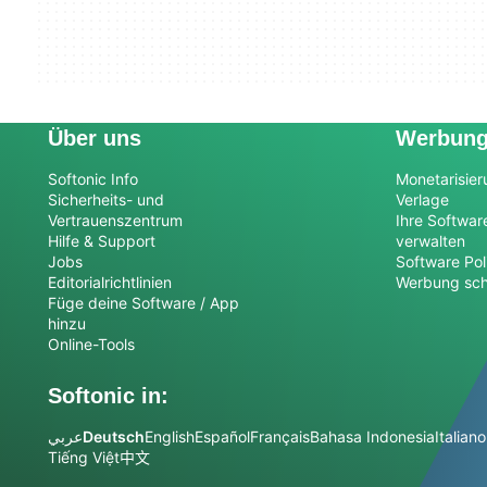
Über uns
Werbun
Softonic Info
Monetarisier
Sicherheits- und
Verlage
Vertrauenszentrum
Ihre Softwar
Hilfe & Support
verwalten
Jobs
Software Pol
Editorialrichtlinien
Werbung sch
Füge deine Software / App
hinzu
Online-Tools
Softonic in:
عربي
Deutsch
English
Español
Français
Bahasa Indonesia
Italiano
Tiếng Việt
中文