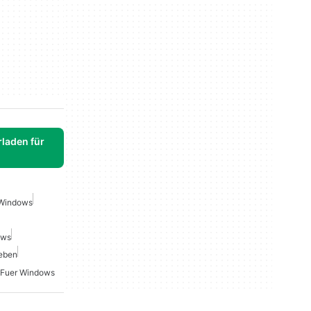
laden für
 Windows
ows
geben
t Fuer Windows