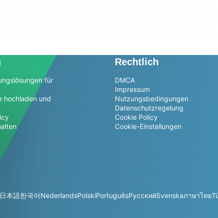
g
Rechtlich
ungslösungen für
DMCA
Impressum
e hochladen und
Nutzungsbedingungen
Datenschutzregelung
icy
Cookie Policy
alten
Cookie-Einstellungen
日本語
한국어
Nederlands
Polski
Português
Русский
Svenska
ภาษาไทย
T