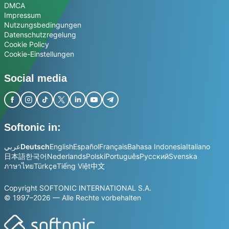
DMCA
Impressum
Nutzungsbedingungen
Datenschutzregelung
Cookie Policy
Cookie-Einstellungen
Social media
Softonic in:
عربي
Deutsch
English
Español
Français
Bahasa Indonesia
Italiano
日本語
한국어
Nederlands
Polski
Português
Русский
Svenska
ภาษาไทย
Türkçe
Tiếng Việt
中文
Copyright SOFTONIC INTERNATIONAL S.A.
© 1997–2026 — Alle Rechte vorbehalten