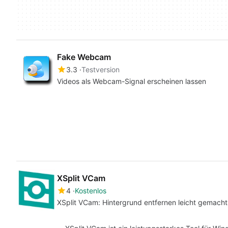
Fake Webcam
3.3
Testversion
Videos als Webcam-Signal erscheinen lassen
XSplit VCam
4
Kostenlos
XSplit VCam: Hintergrund entfernen leicht gemacht