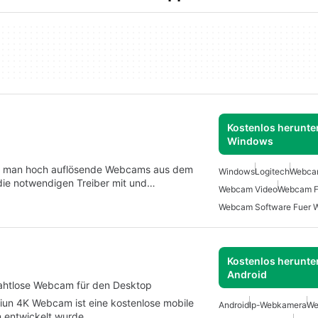
Kostenlos herunter
Windows
et man hoch auflösende Webcams aus dem
Windows
Logitech
Webca
 die notwendigen Treiber mit und…
Webcam Video
Webcam F
Webcam Software Fuer 
Kostenlos herunter
Android
rahtlose Webcam für den Desktop
riun 4K Webcam ist eine kostenlose mobile
Android
Ip-Webkamera
We
n entwickelt wurde.…