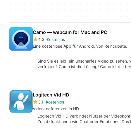
Camo — webcam for Mac and PC
4.3
Kostenlos
Eine kostenlose App für Android, von Reincubate.
Sind Sie es leid, ein unscharfes Video zu sehen,
verfolgen? Camo ist die Lösung! Camo ist die b
Logitech Vid HD
3.1
Kostenlos
Videokonferenzen in HD
Logitech Vid HD verbindet Nutzer per Videokonf
Zusatzfunktionen wie Chat oder Emoticons. Das 