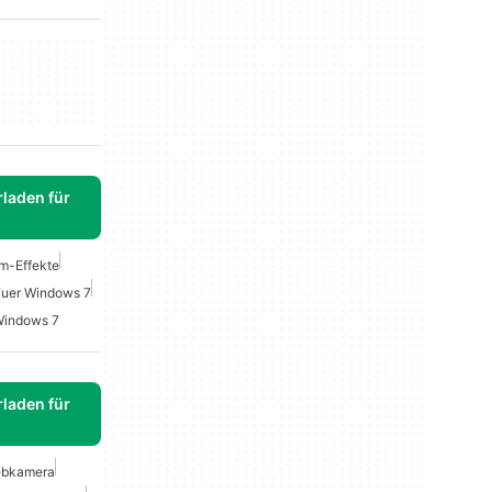
laden für
m-Effekte
uer Windows 7
Windows 7
laden für
bkamera