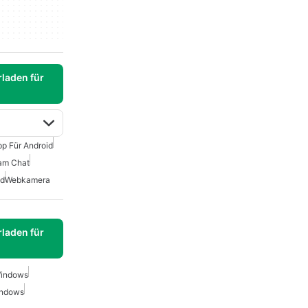
laden für
p Für Android
am Chat
id
Webkamera
laden für
indows
indows