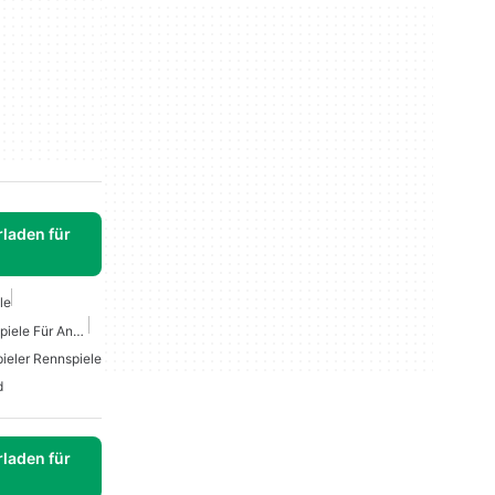
laden für
le
Kostenlose Straßenrennspiele Für Android
ieler Rennspiele
d
laden für