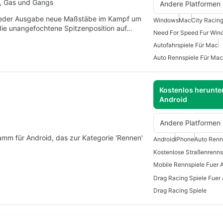
i, Gas und Gangs
Andere Platformen
 jeder Ausgabe neue Maßstäbe im Kampf um
Windows
Mac
City Racin
die unangefochtene Spitzenposition auf…
Need For Speed Fur Win
Autofahrspiele Für Mac
Auto Rennspiele Für Mac
Kostenlos herunter
Android
Andere Platformen
amm für Android, das zur Kategorie 'Rennen'
Android
iPhone
Auto Renn
Mobile Rennspiele Fuer 
Drag Racing Spiele Fuer
Drag Racing Spiele