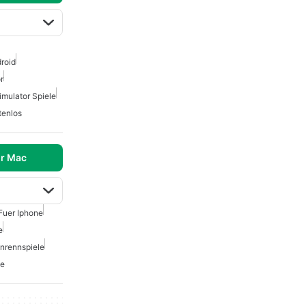
droid
r
imulator Spiele
tenlos
r Mac
Fuer Iphone
e
nrennspiele
ne