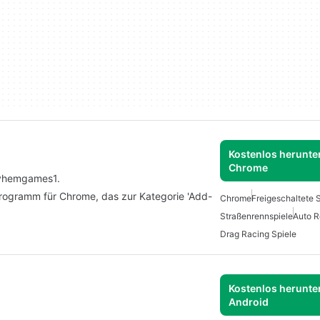
Kostenlos herunter
Chrome
ayhemgames1.
Programm für Chrome, das zur Kategorie 'Add-
Chrome
Freigeschaltete 
Straßenrennspiele
Auto R
Drag Racing Spiele
Kostenlos herunter
Android