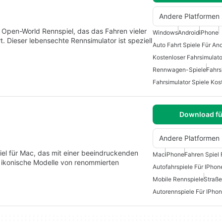
Andere Platformen
s Open-World Rennspiel, das das Fahren vieler
Windows
Android
iPhone
 Dieser lebensechte Rennsimulator ist speziell
Auto Fahrt Spiele Für An
Kostenloser Fahrsimulato
Rennwagen-Spiele
Fahrs
Fahrsimulator Spiele Kos
Download fü
Andere Platformen
el für Mac, das mit einer beeindruckenden
Mac
iPhone
Fahren Spiel 
 ikonische Modelle von renommierten
Autofahrspiele Für IPhon
Mobile Rennspiele
Straße
Autorennspiele Für IPho