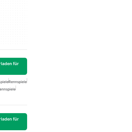
laden für
Spiele
Rennspiele
ennspiele
laden für