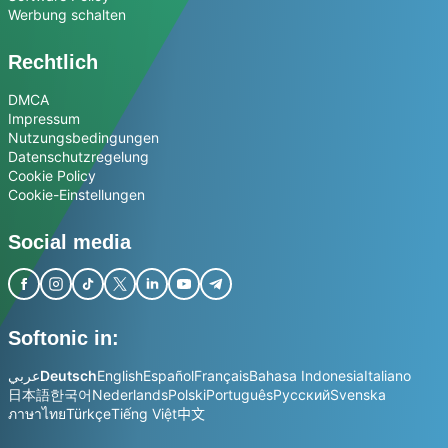
Werbung schalten
Rechtlich
DMCA
Impressum
Nutzungsbedingungen
Datenschutzregelung
Cookie Policy
Cookie-Einstellungen
Social media
Softonic in:
عربي
Deutsch
English
Español
Français
Bahasa Indonesia
Italiano
日本語
한국어
Nederlands
Polski
Português
Русский
Svenska
ภาษาไทย
Türkçe
Tiếng Việt
中文