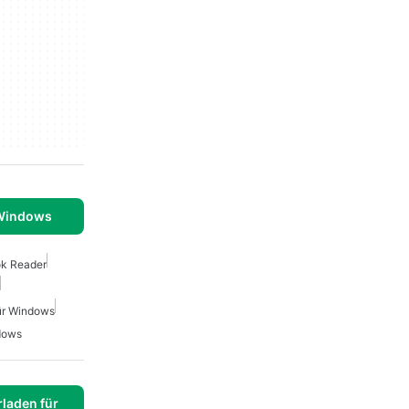
 Windows
k Reader
ür Windows
dows
laden für