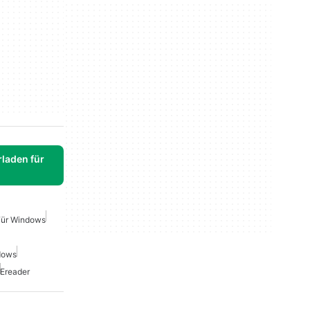
laden für
Für Windows
dows
Ereader