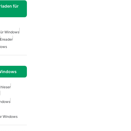
laden für
Für Windows
Ereader
dows
 Windows
chleser
indows
ür Windows