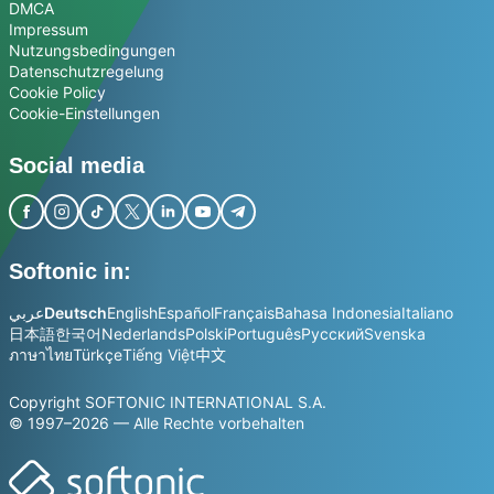
DMCA
Impressum
Nutzungsbedingungen
Datenschutzregelung
Cookie Policy
Cookie-Einstellungen
Social media
Softonic in:
عربي
Deutsch
English
Español
Français
Bahasa Indonesia
Italiano
日本語
한국어
Nederlands
Polski
Português
Русский
Svenska
ภาษาไทย
Türkçe
Tiếng Việt
中文
Copyright SOFTONIC INTERNATIONAL S.A.
© 1997–2026 — Alle Rechte vorbehalten