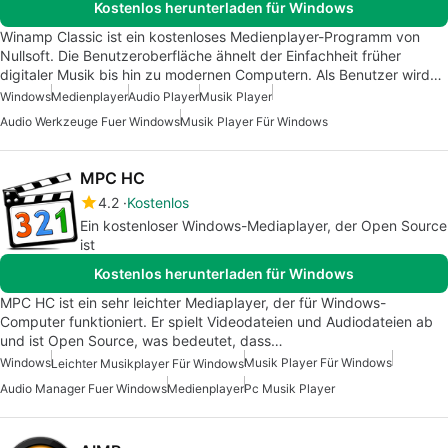
Kostenlos herunterladen für Windows
Winamp Classic ist ein kostenloses Medienplayer-Programm von
Nullsoft. Die Benutzeroberfläche ähnelt der Einfachheit früher
digitaler Musik bis hin zu modernen Computern. Als Benutzer wird…
Windows
Medienplayer
Audio Player
Musik Player
Audio Werkzeuge Fuer Windows
Musik Player Für Windows
MPC HC
4.2
Kostenlos
Ein kostenloser Windows-Mediaplayer, der Open Source
ist
Kostenlos herunterladen für Windows
MPC HC ist ein sehr leichter Mediaplayer, der für Windows-
Computer funktioniert. Er spielt Videodateien und Audiodateien ab
und ist Open Source, was bedeutet, dass…
Windows
Musik Player Für Windows
Leichter Musikplayer Für Windows
Audio Manager Fuer Windows
Medienplayer
Pc Musik Player