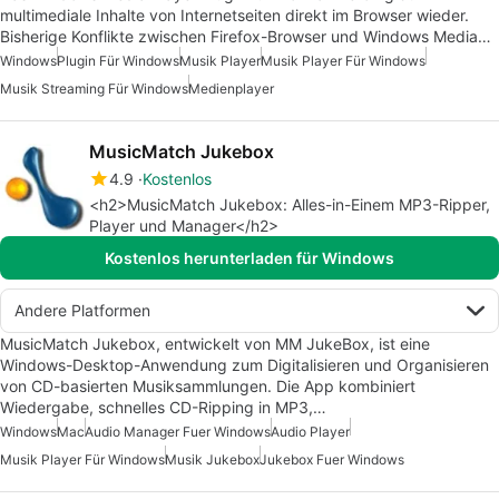
multimediale Inhalte von Internetseiten direkt im Browser wieder.
Bisherige Konflikte zwischen Firefox-Browser und Windows Media…
Windows
Plugin Für Windows
Musik Player
Musik Player Für Windows
Musik Streaming Für Windows
Medienplayer
MusicMatch Jukebox
4.9
Kostenlos
<h2>MusicMatch Jukebox: Alles-in-Einem MP3-Ripper,
Player und Manager</h2>
Kostenlos herunterladen für Windows
Andere Platformen
MusicMatch Jukebox, entwickelt von MM JukeBox, ist eine
Windows-Desktop-Anwendung zum Digitalisieren und Organisieren
von CD-basierten Musiksammlungen. Die App kombiniert
Wiedergabe, schnelles CD-Ripping in MP3,…
Windows
Mac
Audio Manager Fuer Windows
Audio Player
Musik Player Für Windows
Musik Jukebox
Jukebox Fuer Windows