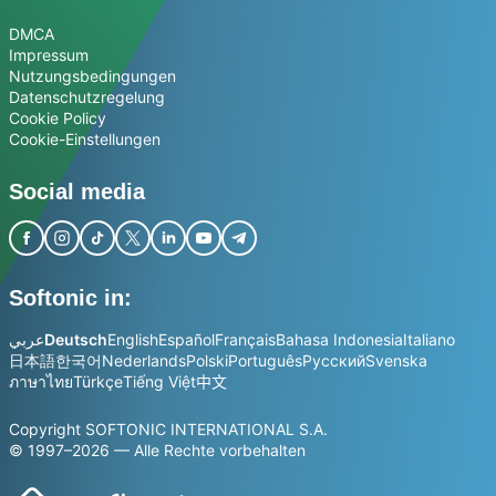
DMCA
Impressum
Nutzungsbedingungen
Datenschutzregelung
Cookie Policy
Cookie-Einstellungen
Social media
Softonic in:
عربي
Deutsch
English
Español
Français
Bahasa Indonesia
Italiano
日本語
한국어
Nederlands
Polski
Português
Русский
Svenska
ภาษาไทย
Türkçe
Tiếng Việt
中文
Copyright SOFTONIC INTERNATIONAL S.A.
© 1997–2026 — Alle Rechte vorbehalten