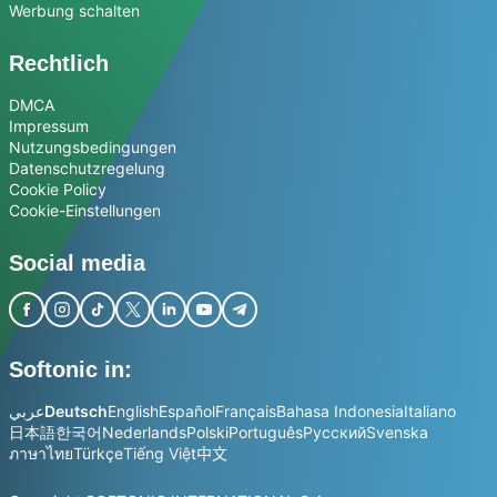
Werbung schalten
Rechtlich
DMCA
Impressum
Nutzungsbedingungen
Datenschutzregelung
Cookie Policy
Cookie-Einstellungen
Social media
Softonic in:
عربي
Deutsch
English
Español
Français
Bahasa Indonesia
Italiano
日本語
한국어
Nederlands
Polski
Português
Русский
Svenska
ภาษาไทย
Türkçe
Tiếng Việt
中文