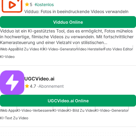
5
Kostenlos
Vidduo: Fotos in beeindruckende Videos verwandeln
Vidduo Online
Vidduo ist ein KI-gestütztes Tool, das es ermöglicht, Fotos mühelos
in hochwertige, filmische Videos zu verwandeln. Mit fortschrittlicher
Kamerasteuerung und einer Vielzahl von stilistischen…
Web Apps
Bild Zu Video KI
KI-Video-Generator
Video Hersteller
Foto Video Editor
KI-Video
UGCVideo.ai
4.7
Abonnement
UGCVideo.ai Online
Web Apps
KI-Video-Verbesserer
KI-Video
KI-Bild Zu Video
KI-Video-Generator
KI-Text Zu Video