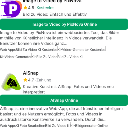
Image to Video by PixNova
4.5
Kostenlos
Bild zu Video: Einfach und Effektiv
Image to Video by PixNova Online
Image to Video by PixNova ist ein webbasiertes Tool, das Bilder
mithilfe von Künstlicher Intelligenz in Videos verwandelt. Die
Benutzer können ihre Videos ganz…
Web Apps
Bild Zu Video KI Kostenlos
KI-Video-Generator Kostenlos
KI-Video-Generator
KI-Bild Zu Video
Bild Zu Video KI
AISnap
4.7
Zahlung
Kreative Kunst mit AISnap: Fotos und Videos neu
interpretiert
AISnap Online
AISnap ist eine innovative Web-App, die auf künstlicher Intelligenz
basiert und es Nutzern ermöglicht, Fotos und Videos in
ausdrucksstarke Kunstwerke zu verwandeln. Durch die…
Web Apps
KI Foto Bearbeiten
Bild Zu Video KI
KI-Bildgenerator Online