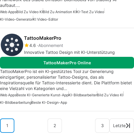
aufbaut.…
Web Apps
Bild Zu Video KI
Bild Zu Animation KI
KI-Text Zu Video
KI-Video-Generator
KI Video-Editor
TattooMakerPro
4.6
Abonnement
Innovative Tattoo Design mit KI-Unterstützung
TattooMakerPro Online
TattooMakerPro ist ein KI-gestütztes Tool zur Generierung
einzigartiger, personalisierter Tattoo-Designs, das als
Inspirationsquelle für Tattoo-Interessierte dient. Die Plattform bietet
eine Vielzahl von Kategorien und…
Web Apps
Beste KI-Generierte Kunst-App
KI-Bildbearbeiter
Bild Zu Video KI
KI-Bildbearbeitung
Beste KI-Design-App
1
2
3
Letzte