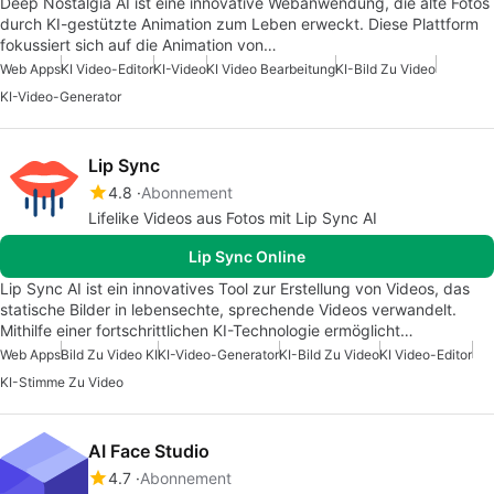
Deep Nostalgia AI ist eine innovative Webanwendung, die alte Fotos
durch KI-gestützte Animation zum Leben erweckt. Diese Plattform
fokussiert sich auf die Animation von…
Web Apps
KI Video-Editor
KI-Video
KI Video Bearbeitung
KI-Bild Zu Video
KI-Video-Generator
Lip Sync
4.8
Abonnement
Lifelike Videos aus Fotos mit Lip Sync AI
Lip Sync Online
Lip Sync AI ist ein innovatives Tool zur Erstellung von Videos, das
statische Bilder in lebensechte, sprechende Videos verwandelt.
Mithilfe einer fortschrittlichen KI-Technologie ermöglicht…
Web Apps
Bild Zu Video KI
KI-Video-Generator
KI-Bild Zu Video
KI Video-Editor
KI-Stimme Zu Video
AI Face Studio
4.7
Abonnement