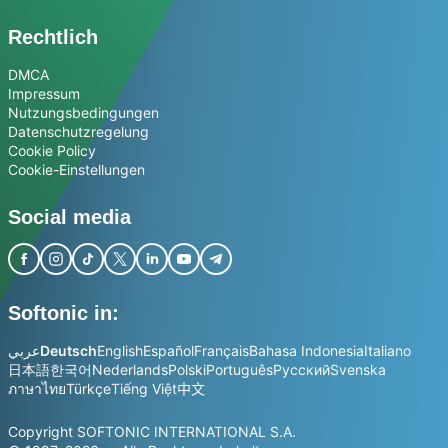
Rechtlich
DMCA
Impressum
Nutzungsbedingungen
Datenschutzregelung
Cookie Policy
Cookie-Einstellungen
Social media
Softonic in:
عربي
Deutsch
English
Español
Français
Bahasa Indonesia
Italiano
日本語
한국어
Nederlands
Polski
Português
Русский
Svenska
ภาษาไทย
Türkçe
Tiếng Việt
中文
Copyright SOFTONIC INTERNATIONAL S.A.