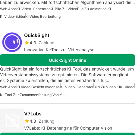
Leben zu erwecken. Mit fortschrittlichen Algorithmen analysiert die…
Web Apps
KI-Video-Generator
KI-Bild Zu Video
Bild Zu Animation KI
KI Video-Editor
KI Video Bearbeitung
QuickSight
4.3
Zahlung
Innovative KI-Tool zur Videoanalyse
QuickSight Online
QuickSight ist ein fortschrittliches KI-Tool, das entwickelt wurde, um
Videoverständnissysteme zu optimieren. Die Software ermöglicht
es, Systeme zu erstellen, die ein tiefes Verständnis für…
Web Apps
KI Video Gesichtswechsel
KI-Video-Generator
Bild Zu Video KI
KI-Video
KI-Tool Zur Zusammenfassung Von YouTube-Videos
V7Labs
4.8
Zahlung
V7Labs: KI-Datenengine für Computer Vision