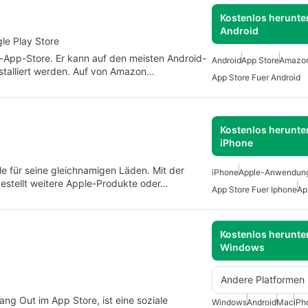
Kostenlos herunter
Android
le Play Store
d-App-Store. Er kann auf den meisten Android-
Android
App Store
Amazo
nstalliert werden. Auf von Amazon…
App Store Fuer Android
Kostenlos herunter
iPhone
le für seine gleichnamigen Läden. Mit der
iPhone
Apple-Anwendun
estellt weitere Apple-Produkte oder…
App Store Fuer Iphone
Ap
Kostenlos herunter
Windows
Andere Platformen
Hang Out im App Store, ist eine soziale
Windows
Android
Mac
iPh