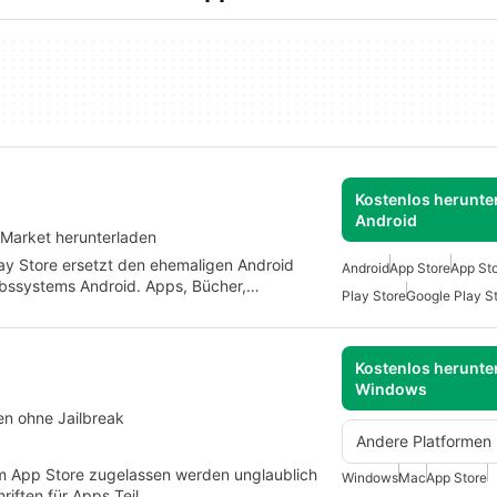
Kostenlos herunter
Android
 Market herunterladen
ay Store ersetzt den ehemaligen Android
Android
App Store
App Sto
riebssystems Android. Apps, Bücher,…
Play Store
Google Play S
Kostenlos herunter
Windows
en ohne Jailbreak
Andere Platformen
im App Store zugelassen werden unglaublich
Windows
Mac
App Store
hriften für Apps Teil…