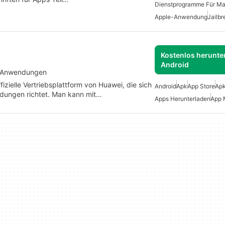
Apple-Anwendung
Jailbr
Kostenlos herunter
Android
ei-Anwendungen
izielle Vertriebsplattform von Huawei, die sich
Android
Apk
App Store
Apk
ndungen richtet. Man kann mit…
Apps Herunterladen
App 