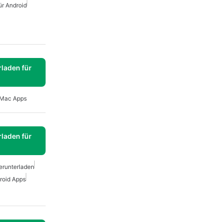
ür Android
laden für
Mac Apps
laden für
erunterladen
roid Apps