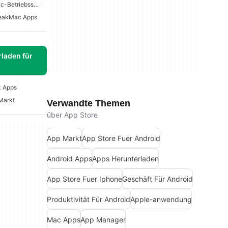
Dienstprogramme Für Mac-Betriebssysteme
eak
Mac Apps
laden für
 Apps
Markt
Verwandte Themen
über App Store
App Markt
App Store Fuer Android
Android Apps
Apps Herunterladen
App Store Fuer Iphone
Geschäft Für Android
Produktivität Für Android
Apple-anwendung
Mac Apps
App Manager