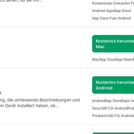
Kostenloses Einkaufen F
Android Apps
App Store
App Store Fuer Android
Kostenlos herunter
Mac
Mac
App Store
App Markt
Kostenlos herunter
Android
a.
ung, die umfassende Beschreibungen und
Android
App Store
Apps H
em Gerät installiert haben, ob…
Geschäft Für Android
And
Produktivität Für Android