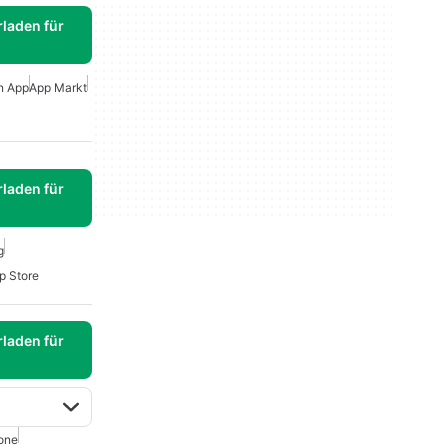
laden für
n App
App Markt
laden für
g
p Store
laden für
one