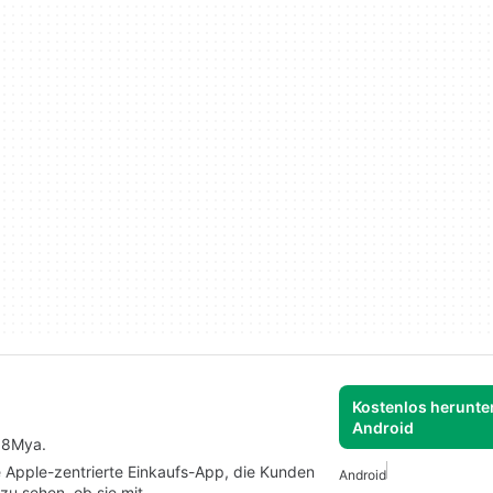
Kostenlos herunter
Android
88Mya.
e Apple-zentrierte Einkaufs-App, die Kunden
Android
 zu sehen, ob sie mit…