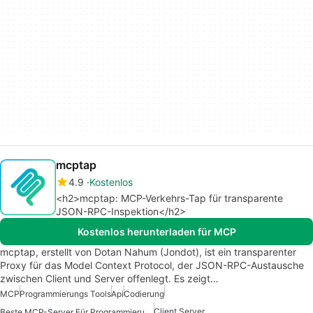
mcptap
4.9
Kostenlos
<h2>mcptap: MCP-Verkehrs-Tap für transparente
JSON-RPC-Inspektion</h2>
Kostenlos herunterladen für MCP
mcptap, erstellt von Dotan Nahum (Jondot), ist ein transparenter
Proxy für das Model Context Protocol, der JSON-RPC-Austausche
zwischen Client und Server offenlegt. Es zeigt…
MCP
Programmierungs Tools
Api
Codierung
Client Server
Beste MCP-Server Für Programmierung