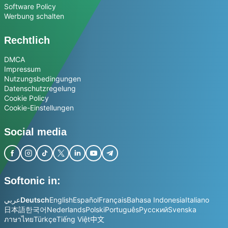
Software Policy
Werbung schalten
Rechtlich
DMCA
Impressum
Nutzungsbedingungen
Datenschutzregelung
Cookie Policy
Cookie-Einstellungen
Social media
Softonic in:
عربي
Deutsch
English
Español
Français
Bahasa Indonesia
Italiano
日本語
한국어
Nederlands
Polski
Português
Русский
Svenska
ภาษาไทย
Türkçe
Tiếng Việt
中文