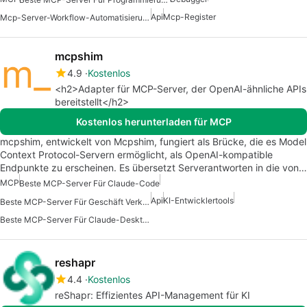
Api
Mcp-Register
Mcp-Server-Workflow-Automatisierung
mcpshim
4.9
Kostenlos
<h2>Adapter für MCP-Server, der OpenAI-ähnliche APIs
bereitstellt</h2>
Kostenlos herunterladen für MCP
mcpshim, entwickelt von Mcpshim, fungiert als Brücke, die es Model
Context Protocol-Servern ermöglicht, als OpenAI-kompatible
Endpunkte zu erscheinen. Es übersetzt Serverantworten in die von…
MCP
Beste MCP-Server Für Claude-Code
Api
KI-Entwicklertools
Beste MCP-Server Für Geschäft Verkaufsmarketing
Beste MCP-Server Für Claude-Desktop
reshapr
4.4
Kostenlos
reShapr: Effizientes API-Management für KI