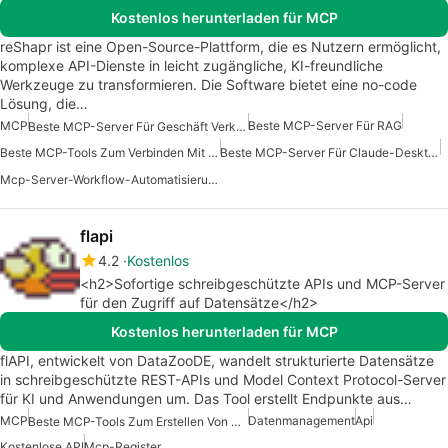
Kostenlos herunterladen für MCP
reShapr ist eine Open-Source-Plattform, die es Nutzern ermöglicht,
komplexe API-Dienste in leicht zugängliche, KI-freundliche
Werkzeuge zu transformieren. Die Software bietet eine no-code
Lösung, die…
MCP
Beste MCP-Server Für RAG
Beste MCP-Server Für Geschäft Verkaufsmarketing
Beste MCP-Tools Zum Verbinden Mit Daten
Beste MCP-Server Für Claude-Desktop
Mcp-Server-Workflow-Automatisierung
flapi
4.2
Kostenlos
<h2>Sofortige schreibgeschützte APIs und MCP-Server
für den Zugriff auf Datensätze</h2>
Kostenlos herunterladen für MCP
flAPI, entwickelt von DataZooDE, wandelt strukturierte Datensätze
in schreibgeschützte REST-APIs und Model Context Protocol-Server
für KI und Anwendungen um. Das Tool erstellt Endpunkte aus…
MCP
Datenmanagement
Api
Beste MCP-Tools Zum Erstellen Von KI-Agenten
Kostenlose API
Mcp-Register