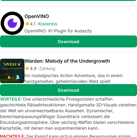
OpenVINO
4.1
Kostenlos
OpenVINO: KI-Plugin für Audacity
Download
Warden: Melody of the Undergrowth
4.9
Zahlung
Ein nostalgisches Action-Adventure, das in einem
handgemalten, geheimnisvollen Wald spielt
Download
VORTEILE:
Drei unterschiedliche Protagonisten schaffen
geschichtete Rätselinteraktionen. Handgemalte 3D-Visuals verleihen
der Welt ein unverwechselbares Aussehen. Dynamischer,
bereichsanpassungsfähiger Soundtrack verbessert die
Erkundungsatmosphäre. Über sechzig Waffen bieten verschiedene
Kampfstile, mit denen man experimentieren kann..
NACHTEILE:
Der Kampf kann sich in einigen Begegnungen klobig