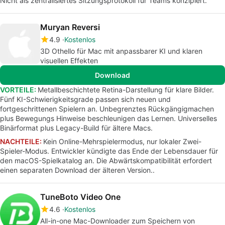
Nicht als zentralisiertes Sitzungsprotokoll für Teams konzipiert.
Muryan Reversi
4.9
Kostenlos
3D Othello für Mac mit anpassbarer KI und klaren
visuellen Effekten
Download
VORTEILE:
Metallbeschichtete Retina-Darstellung für klare Bilder.
Fünf KI-Schwierigkeitsgrade passen sich neuen und
fortgeschrittenen Spielern an. Unbegrenztes Rückgängigmachen
plus Bewegungs Hinweise beschleunigen das Lernen. Universelles
Binärformat plus Legacy-Build für ältere Macs.
NACHTEILE:
Kein Online-Mehrspielermodus, nur lokaler Zwei-
Spieler-Modus. Entwickler kündigte das Ende der Lebensdauer für
den macOS-Spielkatalog an. Die Abwärtskompatibilität erfordert
einen separaten Download der älteren Version..
TuneBoto Video One
4.6
Kostenlos
All-in-one Mac-Downloader zum Speichern von