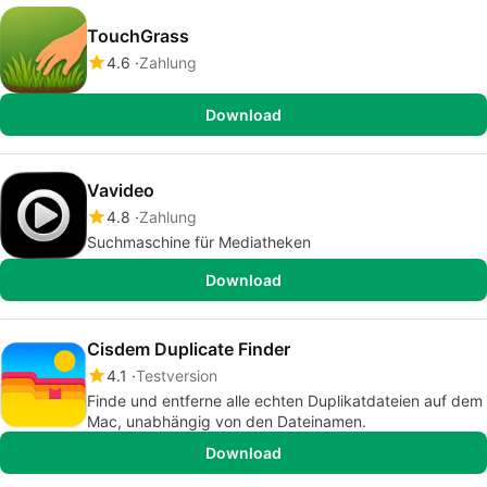
TouchGrass
4.6
Zahlung
Download
Vavideo
4.8
Zahlung
Suchmaschine für Mediatheken
Download
Cisdem Duplicate Finder
4.1
Testversion
Finde und entferne alle echten Duplikatdateien auf dem
Mac, unabhängig von den Dateinamen.
Download