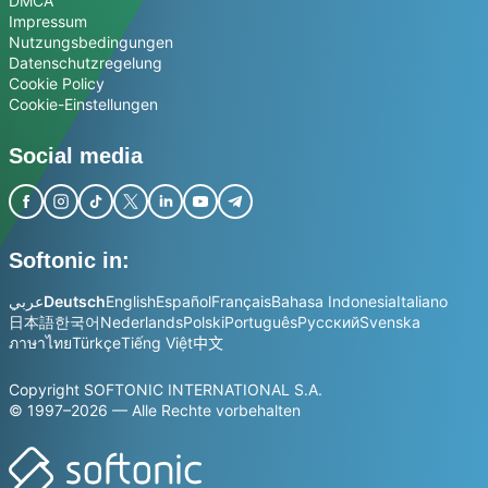
DMCA
Impressum
Nutzungsbedingungen
Datenschutzregelung
Cookie Policy
Cookie-Einstellungen
Social media
Softonic in:
عربي
Deutsch
English
Español
Français
Bahasa Indonesia
Italiano
日本語
한국어
Nederlands
Polski
Português
Русский
Svenska
ภาษาไทย
Türkçe
Tiếng Việt
中文
Copyright SOFTONIC INTERNATIONAL S.A.
© 1997–2026 — Alle Rechte vorbehalten