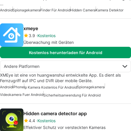
…
Android
Spionagekamera
Finder Für Android
Hidden Camera
Kamera Detektor
xmeye
3.9
Kostenlos
Überwachung mit Geräten
Kostenlos herunterladen für Android
Andere Platformen
XMEye ist eine von huangwanshui entwickelte App. Es dient als
Fernzugriff auf IPC und DVR über mobile Geräte.
Android
iPhone
Spionagekamera
Ip Kamera Kostenlos Für Android
Videokamera Fuer Android
Sicherheitsanwendung Für Android
Hidden camera detector aрр
4.4
Kostenlos
Effektiver Schutz vor versteckten Kameras