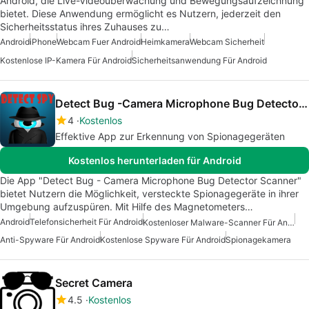
Android, die Live-Videoüberwachung und Bewegungsaufzeichnung
bietet. Diese Anwendung ermöglicht es Nutzern, jederzeit den
Sicherheitsstatus ihres Zuhauses zu…
Android
iPhone
Webcam Fuer Android
Heimkamera
Webcam Sicherheit
Kostenlose IP-Kamera Für Android
Sicherheitsanwendung Für Android
Detect Bug -Camera Microphone Bug Detector Scanner
4
Kostenlos
Effektive App zur Erkennung von Spionagegeräten
Kostenlos herunterladen für Android
Die App "Detect Bug - Camera Microphone Bug Detector Scanner"
bietet Nutzern die Möglichkeit, versteckte Spionagegeräte in ihrer
Umgebung aufzuspüren. Mit Hilfe des Magnetometers…
Android
Telefonsicherheit Für Android
Kostenloser Malware-Scanner Für Android
Anti-Spyware Für Android
Kostenlose Spyware Für Android
Spionagekamera
Secret Camera
4.5
Kostenlos