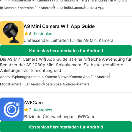
Kostenlose IP-Kamera Für Android
Sicherheitsanwendung Für Android
Sicherheitskamera
Kamera App
Ip Kamera Kostenlos Für Android
A9 Mini Camera Wifi App Guide
4
Kostenlos
Umfassender Leitfaden für die A9 Mini Kamera
Kostenlos herunterladen für Android
Die A9 Mini Camera Wifi App Guide ist eine hilfreiche Anwendung für
Benutzer der A9 1080p Mini-Spionkamera. Sie bietet detaillierte
Anleitungen zur Einrichtung und…
Android
Spionagekamera
Ip Kamera Viewer
Kamera App Für Android
Mobilkamera Fuer Android
Kostenlose Android-Kamera
iWFCam
3
Kostenlos
Effiziente Überwachung mit iWFCam
Kostenlos herunterladen für Android