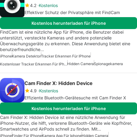
4.2
Kostenlos
Effektiver Schutz der Privatsphäre mit FindCam
Kostenlos herunterladen für iPhone
FindCam ist eine nützliche App für iPhone, die Benutzer dabei
unterstützt, versteckte Kameras und andere potenzielle
Überwachungsgeräte zu erkennen. Diese Anwendung bietet eine
benutzerfreundliche…
iPhone
Kamera Detektor
Tracker Erkennen Für IPhone
Hidden Camera
Spionagekamera
Kostenloser Tracker Erkennen Für IPhone
Cam Finder X: Hidden Device
4.9
Kostenlos
Effiziente Bluetooth-Gerätesuche mit Cam Finder X
Kostenlos herunterladen für iPhone
Cam Finder X: Hidden Device ist eine nützliche Anwendung für
iPhone-Nutzer, die hilft, verlorene Bluetooth-Geräte wie Kopfhörer,
Smartwatches und AirPods schnell zu finden. Mit…
iPhone
Finder Für IPhone
Kamera App Für Iphone
Hidden Camera