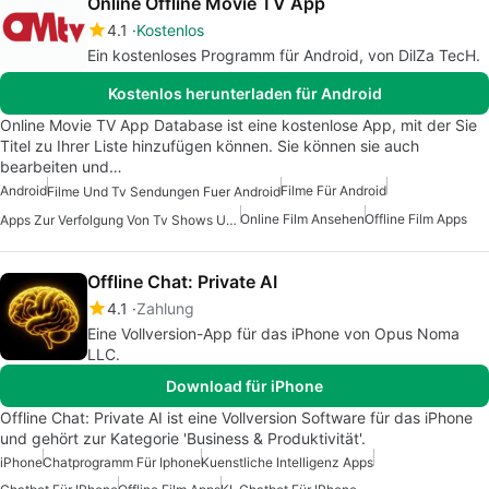
Online Offline Movie TV App
4.1
Kostenlos
Ein kostenloses Programm für Android, von DilZa TecH.
Kostenlos herunterladen für Android
Online Movie TV App Database ist eine kostenlose App, mit der Sie
Titel zu Ihrer Liste hinzufügen können. Sie können sie auch
bearbeiten und…
Android
Filme Für Android
Filme Und Tv Sendungen Fuer Android
Online Film Ansehen
Offline Film Apps
Apps Zur Verfolgung Von Tv Shows Und Filmen
Offline Chat: Private AI
4.1
Zahlung
Eine Vollversion-App für das iPhone von Opus Noma
LLC.
Download für iPhone
Offline Chat: Private AI ist eine Vollversion Software für das iPhone
und gehört zur Kategorie 'Business & Produktivität'.
iPhone
Chatprogramm Für Iphone
Kuenstliche Intelligenz Apps