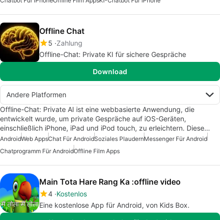
Chatbot Für IPhone
Offline Film Apps
KI-Chatbot Für IPhone
Offline Chat
5
Zahlung
Offline-Chat: Private KI für sichere Gespräche
Download
Andere Platformen
Offline-Chat: Private AI ist eine webbasierte Anwendung, die
entwickelt wurde, um private Gespräche auf iOS-Geräten,
einschließlich iPhone, iPad und iPod touch, zu erleichtern. Diese…
Android
Web Apps
Chat Für Android
Soziales Plaudern
Messenger Für Android
Chatprogramm Für Android
Offline Film Apps
Main Tota Hare Rang Ka :offline video
4
Kostenlos
Eine kostenlose App für Android, von Kids Box.