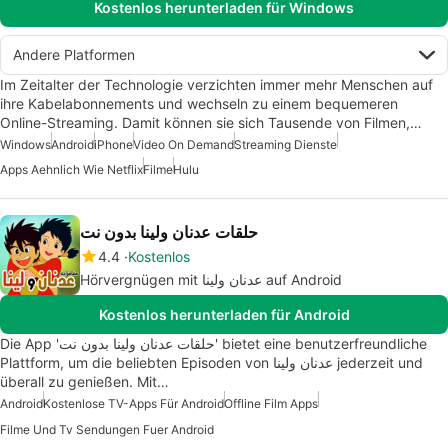
Kostenlos herunterladen für Windows
Andere Platformen
Im Zeitalter der Technologie verzichten immer mehr Menschen auf
ihre Kabelabonnements und wechseln zu einem bequemeren
Online-Streaming. Damit können sie sich Tausende von Filmen,…
Windows
Android
iPhone
Video On Demand
Streaming Dienste
Apps Aehnlich Wie Netflix
Filme
Hulu
حلقات عدنان ولينا بدون نت
4.4
Kostenlos
Hörvergnügen mit عدنان ولينا auf Android
Kostenlos herunterladen für Android
Die App 'حلقات عدنان ولينا بدون نت' bietet eine benutzerfreundliche
Plattform, um die beliebten Episoden von عدنان ولينا jederzeit und
überall zu genießen. Mit…
Android
Kostenlose TV-Apps Für Android
Offline Film Apps
Filme Und Tv Sendungen Fuer Android