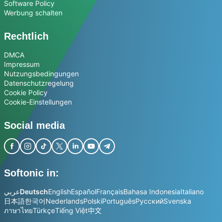
Software Policy
Werbung schalten
Rechtlich
DMCA
Impressum
Nutzungsbedingungen
Datenschutzregelung
Cookie Policy
Cookie-Einstellungen
Social media
Softonic in:
عربي
Deutsch
English
Español
Français
Bahasa Indonesia
Italiano
日本語
한국어
Nederlands
Polski
Português
Русский
Svenska
ภาษาไทย
Türkçe
Tiếng Việt
中文