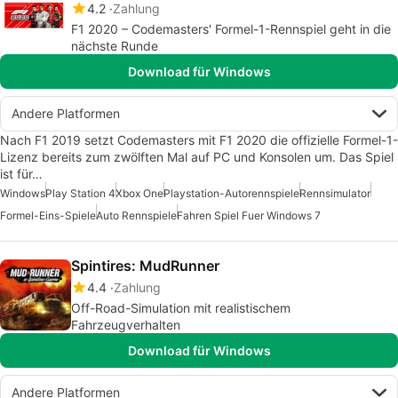
4.2
Zahlung
F1 2020 – Codemasters' Formel-1-Rennspiel geht in die
nächste Runde
Download für Windows
Andere Platformen
Nach F1 2019 setzt Codemasters mit F1 2020 die offizielle Formel-1-
Lizenz bereits zum zwölften Mal auf PC und Konsolen um. Das Spiel
ist für…
Windows
Play Station 4
Xbox One
Playstation-Autorennspiele
Rennsimulator
Formel-Eins-Spiele
Auto Rennspiele
Fahren Spiel Fuer Windows 7
Spintires: MudRunner
4.4
Zahlung
Off-Road-Simulation mit realistischem
Fahrzeugverhalten
Download für Windows
Andere Platformen