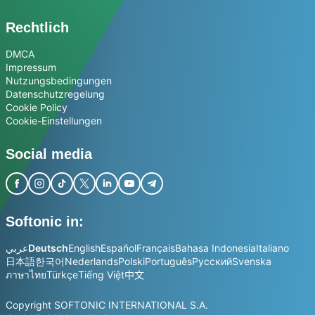
Rechtlich
DMCA
Impressum
Nutzungsbedingungen
Datenschutzregelung
Cookie Policy
Cookie-Einstellungen
Social media
Softonic in:
عربي
Deutsch
English
Español
Français
Bahasa Indonesia
Italiano
日本語
한국어
Nederlands
Polski
Português
Русский
Svenska
ภาษาไทย
Türkçe
Tiếng Việt
中文
Copyright SOFTONIC INTERNATIONAL S.A.