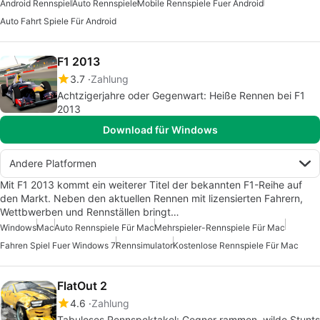
Android Rennspiel
Auto Rennspiele
Mobile Rennspiele Fuer Android
Auto Fahrt Spiele Für Android
F1 2013
3.7
Zahlung
Achtzigerjahre oder Gegenwart: Heiße Rennen bei F1
2013
Download für Windows
Andere Platformen
Mit F1 2013 kommt ein weiterer Titel der bekannten F1-Reihe auf
den Markt. Neben den aktuellen Rennen mit lizensierten Fahrern,
Wettbwerben und Rennställen bringt…
Windows
Mac
Auto Rennspiele Für Mac
Mehrspieler-Rennspiele Für Mac
Fahren Spiel Fuer Windows 7
Rennsimulator
Kostenlose Rennspiele Für Mac
FlatOut 2
4.6
Zahlung
Tabuloses Rennspektakel: Gegner rammen, wilde Stunts