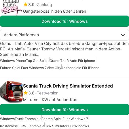
3.9
Zahlung
Gangsterboss in den 80er Jahren
Download für Windows
Andere Platformen
Grand Theft Auto: Vice City holt das beliebte Gangster-Epos auf den
PC. Als Mafia-Gauner Tommy Vercetti mischt man in dem Action-
Spiel eine an Miami…
Windows
iPhone
Top Gta Spiele
Grand Theft Auto Für Iphone
Fahren Spiel Fuer Windows 7
Vice City
Actionspiele Für IPhone
Scania Truck Driving Simulator Extended
3.8
Testversion
Mit dem LKW auf Action-Kurs
Download für Windows
Windows
Truck Fahrspiele
Fahren Spiel Fuer Windows 7
Kostenlose LKW-Fahrspiele
Lkw Simulator Für Windows