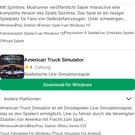
Mit Spintires: Mudrunner veröffentlicht Saber Interactive eine
komplette Version des Spiels Spintires. Das Spiel ist ein riesiger
Spielplatz für Fans von Geländefahrzeugen. Unter schwierigen…
Windows
Play Station 4
Fahren Spiel Fuer Windows 10
Playstation 4 Spiele
Lkw Simulator Spiele
Fahrsimulator Spiele Fuer Windows 10
Offroad Spiele
American Truck Simulator
4
Zahlung
Realistische Lkw-Simulationsspiel
Download für Windows
Andere Platformen
American Truck Simulator ist ein Einzelspieler-Lkw-Simulationsspiel,
das es den Spielern ermöglicht, Lkw zu fahren durch die Vereinigten
Staaten von Amerika mit Fracht zum Spaß…
Windows
Android
Mac
Play Station 5
Xbox Series X|S
Truck Fahrspiele Für Windows 7
Truck Simulator Für Android