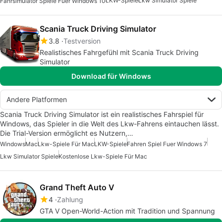
LKW-Spiele
Lkw Simulator Spiele
Fahrsimulator Spiele Fuer Windows 10
Scania Truck Driving Simulator
3.8
Testversion
Realistisches Fahrgefühl mit Scania Truck Driving
Simulator
Download für Windows
Andere Platformen
Scania Truck Driving Simulator ist ein realistisches Fahrspiel für
Windows, das Spieler in die Welt des Lkw-Fahrens eintauchen lässt.
Die Trial-Version ermöglicht es Nutzern,…
Windows
Mac
Lkw-Spiele Für Mac
LKW-Spiele
Fahren Spiel Fuer Windows 7
Lkw Simulator Spiele
Kostenlose Lkw-Spiele Für Mac
Grand Theft Auto V
4
Zahlung
GTA V Open-World-Action mit Tradition und Spannung