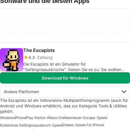
Software und die besten Apps
The Escapists
4.3
Zahlung
Die Escapists ist ein Simulator für
"Gefängnisausbrüche". Geben Sie es zu: Sie wollten
schon immer einen solchen Simulator.
Download für Windows
Andere Platformen
The Escapists ist ein Vollversions-Multiplattformprogramm (auch für
Android und Windows erhältlich), das zur Kategorie Tools & Utilities
gehört.
Windows
iPhone
Play Station 4
Xbox One
Abenteuer-Escape-Spiele
Diebes-Spiele Für IPhone
Kostenlose Gefängnisausbruch-Spiele