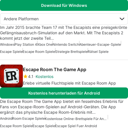
Download für Windows
Andere Platformen
Im Jahr 2015 brachte Team 17 mit The Escapists eine preisgekrönte
Gefängnisausbruch-Simulation auf den Markt. Mit The Escapists 2
kommt jetzt der zweite Teil…
Windows
Play Station 4
Xbox One
Nintendo Switch
Abenteuer-Escape-Spiele
Escape Spiele
Escape Room Spiele
Strategie Brettspiele
Rätsel Spiele
Escape Room The Game App
4.1
Kostenlos
Erlebe virtuelle Fluchtspiele mit Escape Room App
Kostenlos herunterladen für Android
Die Escape Room The Game App bietet ein fesselndes Erlebnis für
Fans von Escape-Room-Spielen auf Android-Geräten. Die App
ergänzt das physische Escape Room-Erlebnis mit…
Android
Room Escape Spiele
Kostenlose Online-Brettspiele Für Android
Escape Room Spiele
Escape Spiele
Escape Spiel Fuer Android