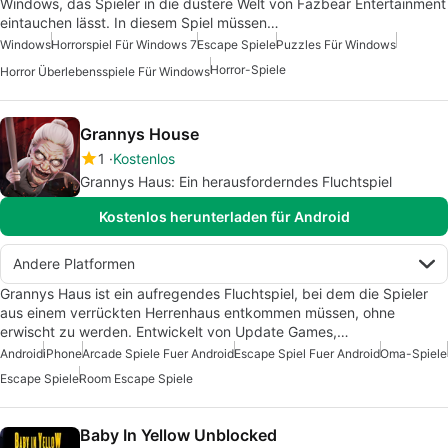
Windows, das Spieler in die düstere Welt von Fazbear Entertainment
eintauchen lässt. In diesem Spiel müssen…
Windows
Horrorspiel Für Windows 7
Escape Spiele
Puzzles Für Windows
Horror-Spiele
Horror Überlebensspiele Für Windows
Grannys House
1
Kostenlos
Grannys Haus: Ein herausforderndes Fluchtspiel
Kostenlos herunterladen für Android
Andere Platformen
Grannys Haus ist ein aufregendes Fluchtspiel, bei dem die Spieler
aus einem verrückten Herrenhaus entkommen müssen, ohne
erwischt zu werden. Entwickelt von Update Games,…
Android
iPhone
Arcade Spiele Fuer Android
Escape Spiel Fuer Android
Oma-Spiele
Escape Spiele
Room Escape Spiele
Baby In Yellow Unblocked