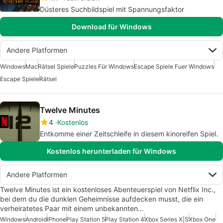
Düsteres Suchbildspiel mit Spannungsfaktor
Download für Windows
Andere Platformen
Windows
Mac
Rätsel Spiele
Puzzles Für Windows
Escape Spiele Fuer Windows
Escape Spiele
Rätsel
Twelve Minutes
4
Kostenlos
Entkomme einer Zeitschleife in diesem kinoreifen Spiel.
Kostenlos herunterladen für Windows
Andere Platformen
Twelve Minutes ist ein kostenloses Abenteuerspiel von Netflix Inc.,
bei dem du die dunklen Geheimnisse aufdecken musst, die ein
verheiratetes Paar mit einem unbekannten…
Windows
Android
iPhone
Play Station 5
Play Station 4
Xbox Series X|S
Xbox One