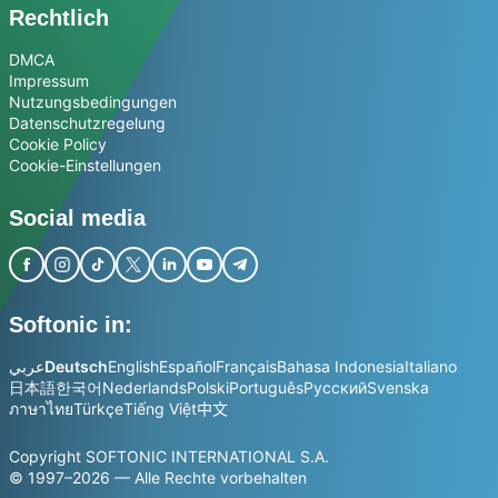
Rechtlich
DMCA
Impressum
Nutzungsbedingungen
Datenschutzregelung
Cookie Policy
Cookie-Einstellungen
Social media
Softonic in:
عربي
Deutsch
English
Español
Français
Bahasa Indonesia
Italiano
日本語
한국어
Nederlands
Polski
Português
Русский
Svenska
ภาษาไทย
Türkçe
Tiếng Việt
中文
Copyright SOFTONIC INTERNATIONAL S.A.
© 1997–2026 — Alle Rechte vorbehalten