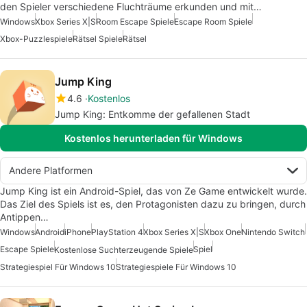
den Spieler verschiedene Fluchträume erkunden und mit…
Windows
Xbox Series X|S
Room Escape Spiele
Escape Room Spiele
Xbox-Puzzlespiele
Rätsel Spiele
Rätsel
Jump King
4.6
Kostenlos
Jump King: Entkomme der gefallenen Stadt
Kostenlos herunterladen für Windows
Andere Platformen
Jump King ist ein Android-Spiel, das von Ze Game entwickelt wurde.
Das Ziel des Spiels ist es, den Protagonisten dazu zu bringen, durch
Antippen…
Windows
Android
iPhone
PlayStation 4
Xbox Series X|S
Xbox One
Nintendo Switch
Escape Spiele
Spiel
Kostenlose Suchterzeugende Spiele
Strategiespiel Für Windows 10
Strategiespiele Für Windows 10