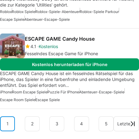
die zur Kategorie 'Utilities' gehört.
Roblox
Roblox Spiele
Roblox-Spiele-Abenteuer
Roblox-Spiele Parkour
Escape Spiele
Abenteuer-Escape-Spiele
ESCAPE GAME Candy House
4.1
Kostenlos
Fesselndes Escape Game für iPhone
Kostenlos herunterladen für iPhone
ESCAPE GAME Candy House ist ein fesselndes Rätselspiel für das
iPhone, das Spieler in eine farbenfrohe und einladende Umgebung
entführt. Das Spiel erfordert von…
iPhone
Room Escape Spiele
Puzzle Für IPhone
Abenteuer-Escape-Spiele
Escape Room Spiele
Escape Spiele
1
2
3
4
5
Letzte