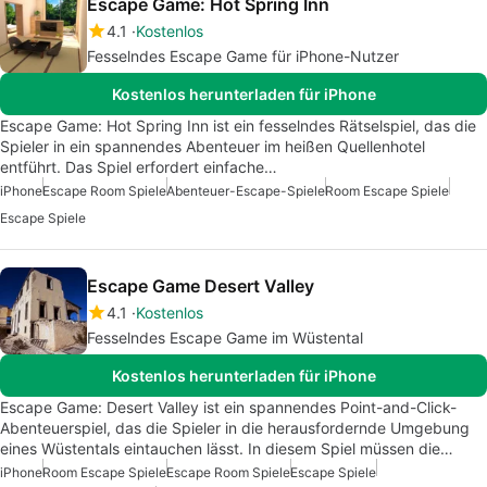
Escape Game: Hot Spring Inn
4.1
Kostenlos
Fesselndes Escape Game für iPhone-Nutzer
Kostenlos herunterladen für iPhone
Escape Game: Hot Spring Inn ist ein fesselndes Rätselspiel, das die
Spieler in ein spannendes Abenteuer im heißen Quellenhotel
entführt. Das Spiel erfordert einfache…
iPhone
Escape Room Spiele
Abenteuer-Escape-Spiele
Room Escape Spiele
Escape Spiele
Escape Game Desert Valley
4.1
Kostenlos
Fesselndes Escape Game im Wüstental
Kostenlos herunterladen für iPhone
Escape Game: Desert Valley ist ein spannendes Point-and-Click-
Abenteuerspiel, das die Spieler in die herausfordernde Umgebung
eines Wüstentals eintauchen lässt. In diesem Spiel müssen die…
iPhone
Room Escape Spiele
Escape Room Spiele
Escape Spiele