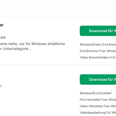
er
Download für
mate
eine nette, nur für Windows erhältliche
Windows
Video Dvd Bren
er Unterkategorie…
Dvd Brennen Fuer Wind
Video Brenner
Video In 
Download für
n
Windows
Dvd Ersteller
Film Hersteller Fuer Win
Video Hersteller Fuer W
Videobearbeitung Für W