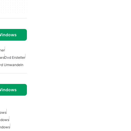
 Windows
ner
ows
Dvd Ersteller
Dvd Umwandeln
 Windows
dows
indows
indows