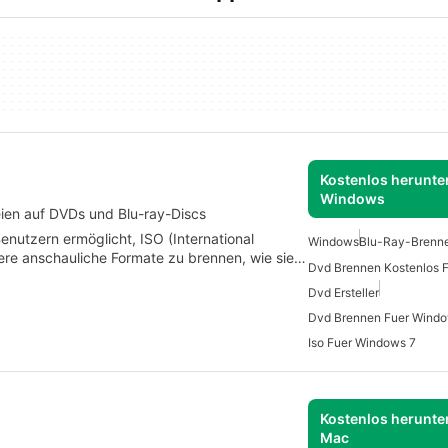
Kostenlos herunter
Windows
ien auf DVDs und Blu-ray-Discs
Benutzern ermöglicht, ISO (International
Windows
Blu-Ray-Brenn
dere anschauliche Formate zu brennen, wie sie…
Dvd Brennen Kostenlos 
Dvd Ersteller
Dvd Brennen Fuer Windo
Iso Fuer Windows 7
Kostenlos herunter
Mac