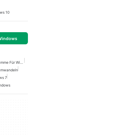
ows 10
 Windows
Videobearbeitungsprogramme Für Windows
 Umwandeln
ws 7
indows