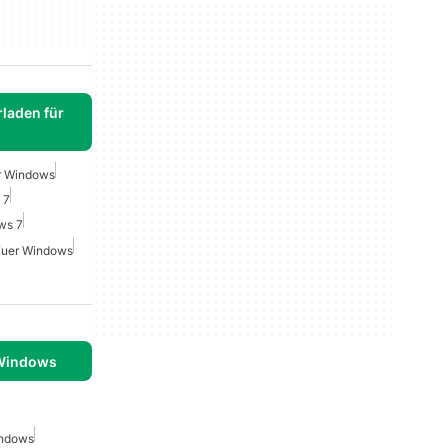
laden für
r Windows
 7
ws 7
Fuer Windows
 Windows
indows