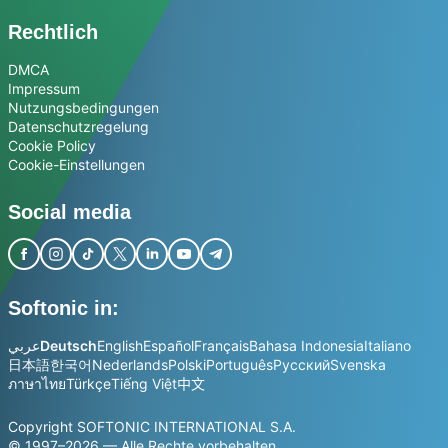
Rechtlich
DMCA
Impressum
Nutzungsbedingungen
Datenschutzregelung
Cookie Policy
Cookie-Einstellungen
Social media
Softonic in:
عربي
Deutsch
English
Español
Français
Bahasa Indonesia
Italiano
日本語
한국어
Nederlands
Polski
Português
Русский
Svenska
ภาษาไทย
Türkçe
Tiếng Việt
中文
Copyright SOFTONIC INTERNATIONAL S.A.
© 1997–2026 — Alle Rechte vorbehalten