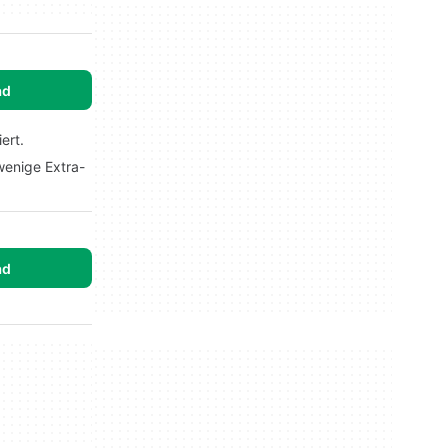
ad
ert.
wenige Extra-
ad