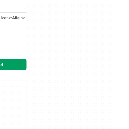
Lizenz:
Alle
ad