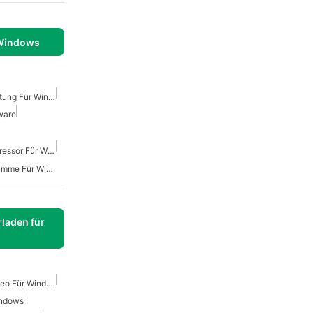
 Windows
Kostenlose Videobearbeitung Für Windows
ware
Kostenloser Video-Kompressor Für Windows
Videobearbeitungsprogramme Für Windows
laden für
Kostenloses Untertitelvideo Für Windows
indows