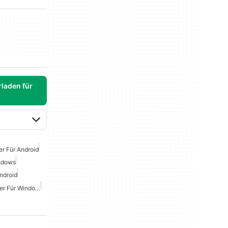
laden für
er Für Android
indows
ndroid
Kostenloser TikTok-Viewer Für Windows