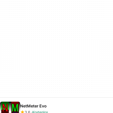
NetMeter Evo
3.6
Kostenlos