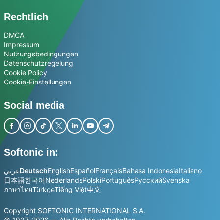
Rechtlich
DMCA
Impressum
Nutzungsbedingungen
Datenschutzregelung
Cookie Policy
Cookie-Einstellungen
Social media
Softonic in:
عربي
Deutsch
English
Español
Français
Bahasa Indonesia
Italiano
日本語
한국어
Nederlands
Polski
Português
Русский
Svenska
ภาษาไทย
Türkçe
Tiếng Việt
中文
Copyright SOFTONIC INTERNATIONAL S.A.
© 1997–2026 — Alle Rechte vorbehalten