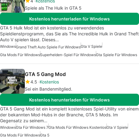
4
Kostenlos
Spiele als The Hulk in GTA 5
Kostenlos herunterladen für Windows
GTA 5 Hulk Mod ist ein kostenlos zu verwendendes
Spieldienstprogramm, das Sie als The Incredible Hulk in Grand Theft
Auto V spielen lässt. Dieses…
Windows
Gta V Spiele
Grand Theft Auto Spiele Fur Windows
Gta Mods Für Windows
Superhelden-Spiel Für Windows
Gta Spiele Für Windows
GTA 5 Gang Mod
4.5
Kostenlos
Sei ein Bandenmitglied.
Kostenlos herunterladen für Windows
GTA 5 Gang Mod ist ein komplett kostenloses Spiel-Utility von einem
der bekannten Mod-Hubs in der Branche, GTA 5 Mods. Im
Gegensatz zu seinem…
Windows
Gta Für Windows 7
Gta Mods Für Windows Kostenlos
Gta V Spiele
Gta Mods Für Windows
Gta 5