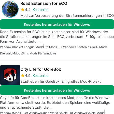
Road Extension for ECO
4.4
Kostenlos
Mod zur Verbesserung der Straßenmarkierungen in ECO
Kostenlos herunterladen für Windows
Road Extension for ECO ist ein kostenloser Mod für Windows, der
die Straßenmarkierungen im Spiel ECO verbessert. Er fügt eine neue
Form von Asphaltbeton…
Windows
Rocket League Mods
Gta Mods Für Windows Kostenlos
Hoi4-Mods
Die Wald-Mods
Sims Mods Für Windows
City Life for GoreBox
4.9
Kostenlos
Stadtleben für GoreBox: Ein großes Mod-Projekt
Kostenlos herunterladen für Windows
City Life für GoreBox ist ein kostenloses Mod, das für die Windows-
Plattform entwickelt wurde. Es bietet den Spielern eine weitläufige
und ansprechende Stadt, die…
Windows
Mods Fuer Windows
Open World Spiele Für Windows
Spiele Mods