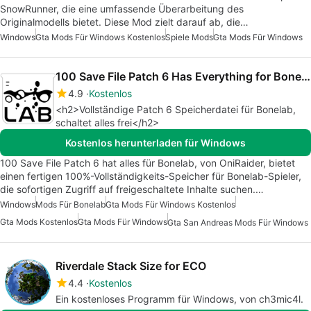
SnowRunner, die eine umfassende Überarbeitung des
Originalmodells bietet. Diese Mod zielt darauf ab, die…
Windows
Gta Mods Für Windows Kostenlos
Spiele Mods
Gta Mods Für Windows
100 Save File Patch 6 Has Everything for Bonelab
4.9
Kostenlos
<h2>Vollständige Patch 6 Speicherdatei für Bonelab,
schaltet alles frei</h2>
Kostenlos herunterladen für Windows
100 Save File Patch 6 hat alles für Bonelab, von OniRaider, bietet
einen fertigen 100%-Vollständigkeits-Speicher für Bonelab-Spieler,
die sofortigen Zugriff auf freigeschaltete Inhalte suchen.…
Windows
Mods Für Bonelab
Gta Mods Für Windows Kostenlos
Gta Mods Kostenlos
Gta Mods Für Windows
Gta San Andreas Mods Für Windows
Riverdale Stack Size for ECO
4.4
Kostenlos
Ein kostenloses Programm für Windows, von ch3mic4l.