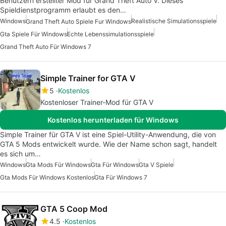
Benutzern erstellter Mod für Grand Theft Auto V. Dieses
Spieldienstprogramm erlaubt es den…
Windows
Realistische Simulationsspiele
Grand Theft Auto Spiele Fur Windows
Gta Spiele Für Windows
Echte Lebenssimulationsspiele
Grand Theft Auto Für Windows 7
Simple Trainer for GTA V
5
Kostenlos
Kostenloser Trainer-Mod für GTA V
Kostenlos herunterladen für Windows
Simple Trainer für GTA V ist eine Spiel-Utility-Anwendung, die von
GTA 5 Mods entwickelt wurde. Wie der Name schon sagt, handelt
es sich um…
Windows
Gta Mods Für Windows
Gta Für Windows
Gta V Spiele
Gta Mods Für Windows Kostenlos
Gta Für Windows 7
GTA 5 Coop Mod
4.5
Kostenlos