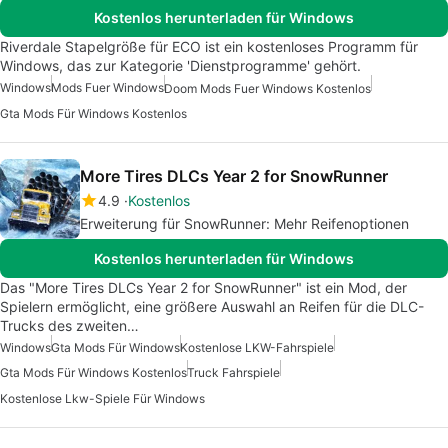
Kostenlos herunterladen für Windows
Riverdale Stapelgröße für ECO ist ein kostenloses Programm für
Windows, das zur Kategorie 'Dienstprogramme' gehört.
Windows
Mods Fuer Windows
Doom Mods Fuer Windows Kostenlos
Gta Mods Für Windows Kostenlos
More Tires DLCs Year 2 for SnowRunner
4.9
Kostenlos
Erweiterung für SnowRunner: Mehr Reifenoptionen
Kostenlos herunterladen für Windows
Das "More Tires DLCs Year 2 for SnowRunner" ist ein Mod, der
Spielern ermöglicht, eine größere Auswahl an Reifen für die DLC-
Trucks des zweiten…
Windows
Gta Mods Für Windows
Kostenlose LKW-Fahrspiele
Gta Mods Für Windows Kostenlos
Truck Fahrspiele
Kostenlose Lkw-Spiele Für Windows