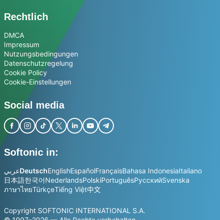
Rechtlich
DMCA
Impressum
Nutzungsbedingungen
Datenschutzregelung
Cookie Policy
Cookie-Einstellungen
Social media
Softonic in:
عربي
Deutsch
English
Español
Français
Bahasa Indonesia
Italiano
日本語
한국어
Nederlands
Polski
Português
Русский
Svenska
ภาษาไทย
Türkçe
Tiếng Việt
中文
Copyright SOFTONIC INTERNATIONAL S.A.
© 1997–2026 — Alle Rechte vorbehalten