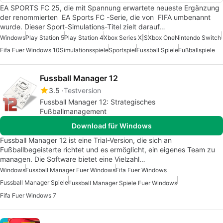
EA SPORTS FC 25, die mit Spannung erwartete neueste Ergänzung
der renommierten EA Sports FC -Serie, die von FIFA umbenannt
wurde. Dieser Sport-Simulations-Titel zielt darauf…
Windows
Play Station 5
Play Station 4
Xbox Series X|S
Xbox One
Nintendo Switch
Fifa Fuer Windows 10
Simulationsspiele
Sportspiel
Fussball Spiele
Fußballspiele
Fussball Manager 12
3.5
Testversion
Fussball Manager 12: Strategisches
Fußballmanagement
Download für Windows
Fussball Manager 12 ist eine Trial-Version, die sich an
Fußballbegeisterte richtet und es ermöglicht, ein eigenes Team zu
managen. Die Software bietet eine Vielzahl…
Windows
Fussball Manager Fuer Windows
Fifa Fuer Windows
Fussball Manager Spiele
Fussball Manager Spiele Fuer Windows
Fifa Fuer Windows 7