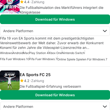
4.4
Zahlung
Die Fußballsimulation des Marktführers integriert die
Königsklasse
Download für Windows
Andere Platformen
Fifa 19 von EA Sports kommt mit dem prestigeträchtigsten
Vereinswettbewerb der Welt daher. Zuvor erwarb der Konkurrent
Konami für zehn Jahre die Videospiel-Lizenzrechte an…
Windows
Android
Mac
Play Station 4
Xbox One
Nintendo Switch
Fifa Fuer Windows 10
Fifa Fuer Windows 7
Online Spiele Spielen Für Windows 7
EA Sports FC 25
4.2
Zahlung
Die Fußballspiel-Erfahrung verbessern
Download für Windows
Andere Platformen