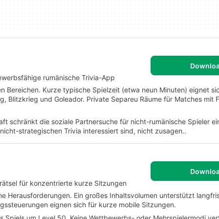
Downlo
ewerbsfähige rumänische Trivia-App
n Bereichen. Kurze typische Spielzeit (etwa neun Minuten) eignet sic
ieg, Blitzkrieg und Goleador. Private Separeu Räume für Matches mit
 schränkt die soziale Partnersuche für nicht-rumänische Spieler ei
nicht-strategischen Trivia interessiert sind, nicht zusagen..
Downlo
ätsel für konzentrierte kurze Sitzungen
che Herausforderungen. Ein großes Inhaltsvolumen unterstützt langfris
ungssteuerungen eignen sich für kurze mobile Sitzungen.
des Spiels um Level 50. Keine Wettbewerbs- oder Mehrspielermodi ver