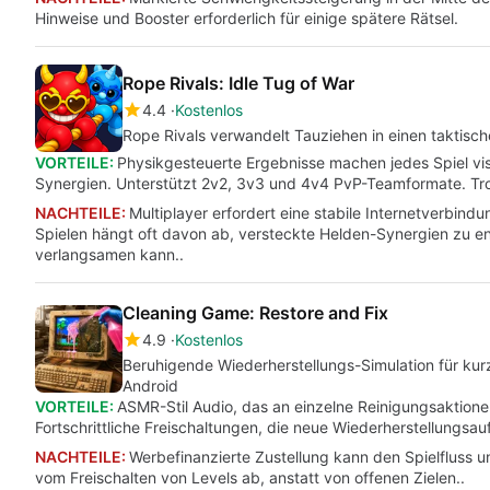
Hinweise und Booster erforderlich für einige spätere Rätsel.
Rope Rivals: Idle Tug of War
4.4
Kostenlos
Rope Rivals verwandelt Tauziehen in einen taktisch
VORTEILE:
Physikgesteuerte Ergebnisse machen jedes Spiel vis
Synergien. Unterstützt 2v2, 3v3 und 4v4 PvP-Teamformate. Tro
NACHTEILE:
Multiplayer erfordert eine stabile Internetverbind
Spielen hängt oft davon ab, versteckte Helden-Synergien zu entd
verlangsamen kann..
Cleaning Game: Restore and Fix
4.9
Kostenlos
Beruhigende Wiederherstellungs-Simulation für kurz
Android
VORTEILE:
ASMR-Stil Audio, das an einzelne Reinigungsaktione
Fortschrittliche Freischaltungen, die neue Wiederherstellungsa
NACHTEILE:
Werbefinanzierte Zustellung kann den Spielfluss un
vom Freischalten von Levels ab, anstatt von offenen Zielen..