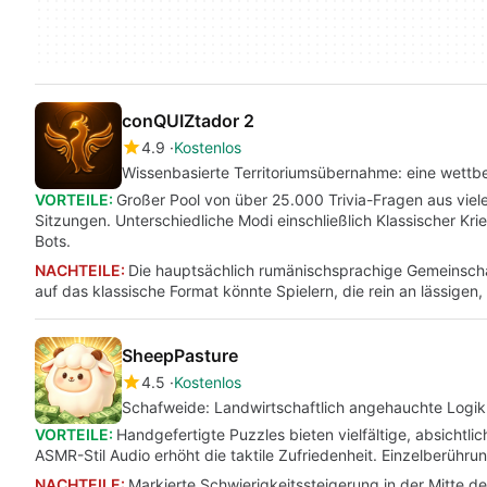
conQUIZtador 2
4.9
Kostenlos
Wissenbasierte Territoriumsübernahme: eine wettb
VORTEILE:
Großer Pool von über 25.000 Trivia-Fragen aus viele
Sitzungen. Unterschiedliche Modi einschließlich Klassischer Kr
Bots.
NACHTEILE:
Die hauptsächlich rumänischsprachige Gemeinschaft
auf das klassische Format könnte Spielern, die rein an lässigen, 
SheepPasture
4.5
Kostenlos
Schafweide: Landwirtschaftlich angehauchte Logikr
VORTEILE:
Handgefertigte Puzzles bieten vielfältige, absichtli
ASMR-Stil Audio erhöht die taktile Zufriedenheit. Einzelberühr
NACHTEILE:
Markierte Schwierigkeitssteigerung in der Mitte 