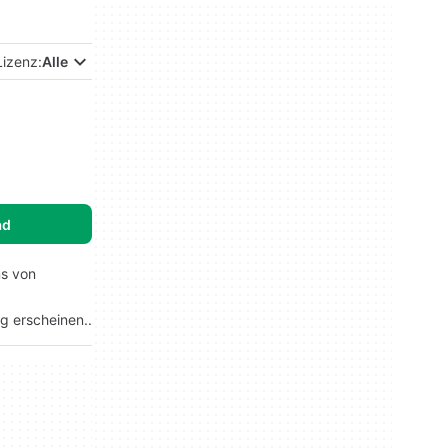
Lizenz:
Alle
ad
ns von
g erscheinen..