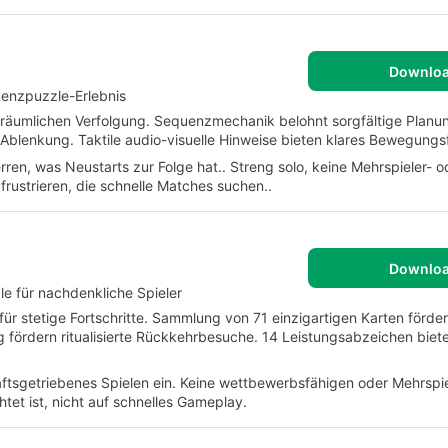
Downlo
uenzpuzzle-Erlebnis
 räumlichen Verfolgung. Sequenzmechanik belohnt sorgfältige Planu
n Ablenkung. Taktile audio-visuelle Hinweise bieten klares Bewegung
rren, was Neustarts zur Folge hat.. Streng solo, keine Mehrspieler- o
ustrieren, die schnelle Matches suchen..
Downlo
le für nachdenkliche Spieler
 stetige Fortschritte. Sammlung von 71 einzigartigen Karten fördert
fördern ritualisierte Rückkehrbesuche. 14 Leistungsabzeichen bie
ftsgetriebenes Spielen ein. Keine wettbewerbsfähigen oder Mehrspie
tet ist, nicht auf schnelles Gameplay.