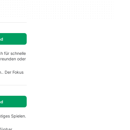
ad
h für schnelle
 Freunden oder
n.. Der Fokus
ad
tiges Spielen.
fügbar.