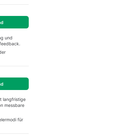
ad
ng und
sfeedback.
der
ad
 langfristige
ten messbare
lermodi für