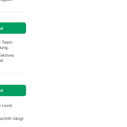
ad
it Team-
lung.
fektives
lt
ad
 Level.
schritt hängt