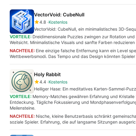
VectorVoid: CubeNull
4.8
Kostenlos
VectorVoid: CubeNull, ein minimalistisches 3D-Seq
VORTEILE:
Dreidimensionale Puzzles zwingen zur Rotation und
Weitsicht. Minimalistische Visuals und sanfte Farben reduziere
NACHTEILE:
Eine einzige falsche Entfernung kann ein Level spe
Wettbewerbsmodi. Das Tempo und das Design könnten Spieler fr
Holy Rabbit
4.4
Kostenlos
Heiliger Hase: Ein meditatives Karten-Sammel-Puzz
VORTEILE:
Memory-Matches gewähren Erfahrung und Kristalle für
Entdeckung. Tägliche Fokussierung und Mondphasenverfolgung 
Meilensteine.
NACHTEILE:
Nische, kleine Benutzerbasis schränkt gemeinscha
soziale Spieler. Erfahrung, die auf langsame Sitzungen ausgerich