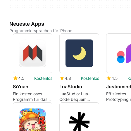
Neueste Apps
Programmiersprachen für iPhone
4.5
Kostenlos
4.8
Kostenlos
4.5
K
SiYuan
LuaStudio
Justinmin
Ein kostenloses
LuaStudio: Lua-
Effizientes
Programm für das
Code bequem
Prototyping 
iPhone, von Yunnan
erstellen und
Justinmind
Liandi Technology
ausführen
Co. Ltd..