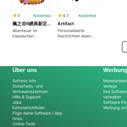
5
Kostenlos
4.7
Kostenlos
楓之谷R經典新定義
Artifact
Abenteuer im
Personalisierte
klassischen
Nachrichten lesen
MapleStory R
mit der kostenlosen
App Artifact
Über uns
Werbun
Softonic Info
Monetarisier
Sicherheits- und
Verlage
Vertrauenszentrum
Ihre Softwar
Hilfe & Support
verwalten
Jobs
Software Pol
Editorialrichtlinien
Werbung sch
Füge deine Software / App
hinzu
Online-Tools