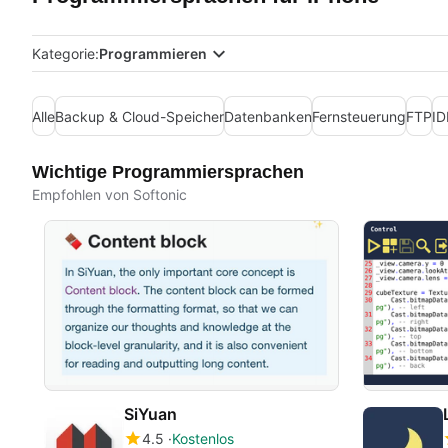
Kategorie:
Programmieren
Alle
Backup & Cloud-Speicher
Datenbanken
Fernsteuerung
FTP
ID
Wichtige Programmiersprachen
Empfohlen von Softonic
SiYuan
4.5
Kostenlos