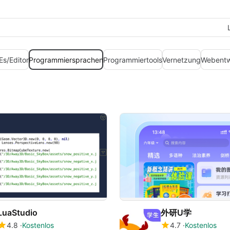
Es/Editor
Programmiersprachen
Programmiertools
Vernetzung
Webentw
LuaStudio
外研U学
4.8
Kostenlos
4.7
Kostenlos