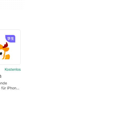
Kostenlos
学
ende
e für iPhone-