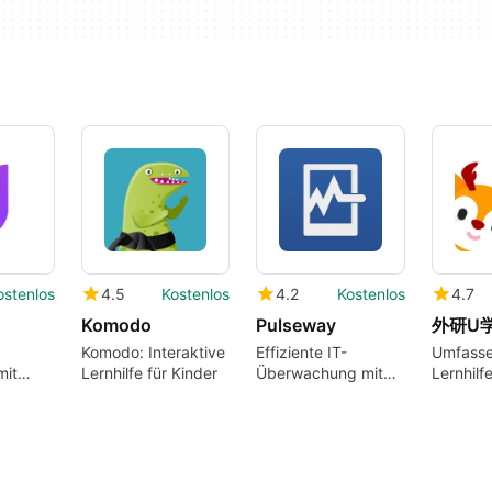
ostenlos
4.5
Kostenlos
4.2
Kostenlos
4.7
d
Komodo
Pulseway
外研U
Komodo: Interaktive
Effiziente IT-
Umfass
mit
Lernhilfe für Kinder
Überwachung mit
Lernhilf
Pulseway
Nutzer