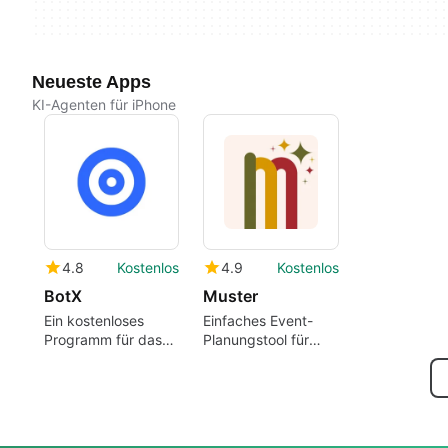
Neueste Apps
KI-Agenten für iPhone
4.8
Kostenlos
4.9
Kostenlos
BotX
Muster
Ein kostenloses
Einfaches Event-
Programm für das
Planungstool für
iPhone, von Bui
Freunde
Thanh Thinh.