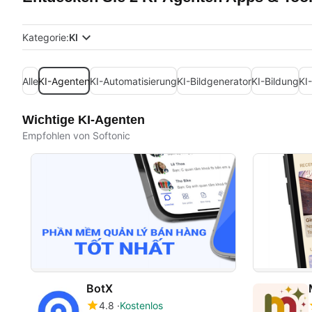
Kategorie:
KI
Alle
KI-Agenten
KI-Automatisierung
KI-Bildgenerator
KI-Bildung
KI
Wichtige KI-Agenten
Empfohlen von Softonic
BotX
4.8
Kostenlos