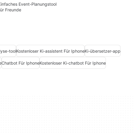
Einfaches Event-Planungstool
für Freunde
lyse-tool
Kostenloser Ki-assistent Für Iphone
Ki-übersetzer-app
e
Chatbot Für Iphone
Kostenloser Ki-chatbot Für Iphone