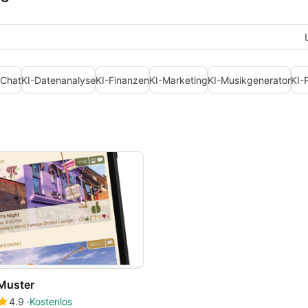
-Chat
KI-Datenanalyse
KI-Finanzen
KI-Marketing
KI-Musikgenerator
KI-
Muster
4.9
Kostenlos