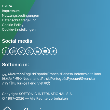
DMCA
Impressum
Nutzungsbedingungen
Datenschutzregelung
Cookie Policy
Cookie-Einstellungen
Social media
Softonic in:
عربي
Deutsch
English
Español
Français
Bahasa Indonesia
Italiano
日本語
한국어
Nederlands
Polski
Português
Русский
Svenska
ภาษาไทย
Türkçe
Tiếng Việt
中文
Copyright SOFTONIC INTERNATIONAL S.A.
© 1997–2026 — Alle Rechte vorbehalten