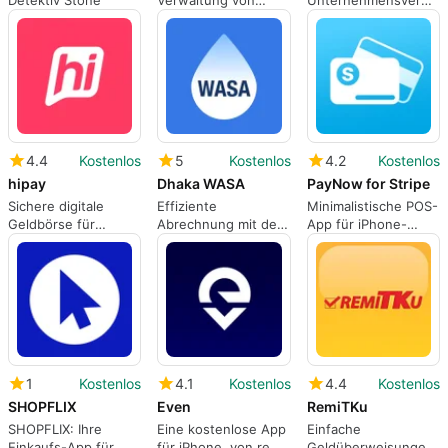
Detektiv Stone
Verwaltung von
Unternehmensverwal
Ansprüchen mit
für iPhone
MyUnum
4.4
Kostenlos
5
Kostenlos
4.2
Kostenlos
hipay
Dhaka WASA
PayNow for Stripe
Sichere digitale
Effiziente
Minimalistische POS-
Geldbörse für
Abrechnung mit der
App für iPhone-
iPhone-Nutzer
Dhaka WASA App
Nutzer
1
Kostenlos
4.1
Kostenlos
4.4
Kostenlos
SHOPFLIX
Even
RemiTKu
SHOPFLIX: Ihre
Eine kostenlose App
Einfache
Einkaufs-App für
für iPhone, von remy
Geldüberweisungen