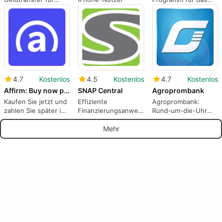
Filipinos
iPhone von Visa Inc..
4.7
Kostenlos
4.5
Kostenlos
4.7
Kostenlos
Affirm: Buy now pay over time
SNAP Central
Agroprombank
Kaufen Sie jetzt und
Effiziente
Agroprombank:
zahlen Sie später in
Finanzierungsanwendung
Rund-um-die-Uhr
Raten.
für Händler
Finanzmanagement
Mehr