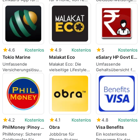
Millionen Produkte
dorel.
mit RemiTKu
4.6
Kostenlos
4.9
Kostenlos
5
Kostenlos
Tokio Marine
Malakat Eco
eSalary HP Govt Employees
Umfassende
Malakat Eco: Die
Umfassende
Versicherungslösung
vielseitige Lifestyle-
Gehaltsübersicht für
für iPhone-Nutzer
App
Beamte
4.2
Kostenlos
4.1
Kostenlos
4.8
Kostenlos
PhilMoney :Pinoy Ako
Obra
Visa Benefits
PhilMoney: Sicherer
Jobbörse für
Ein kostenloses
Geldtransfer für
iPhone-Nutzer
Programm für das