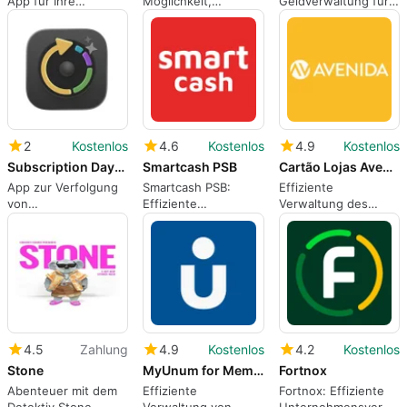
App für Ihre
Möglichkeit,
Geldverwaltung für
Aufgaben im
Ausgaben zu
alle
Immobilienmanagement
verfolgen und zu
teilen
2
Kostenlos
4.6
Kostenlos
4.9
Kostenlos
Subscription Day2 Calendar
Smartcash PSB
Cartão Lojas Avenida
App zur Verfolgung
Smartcash PSB:
Effiziente
von
Effiziente
Verwaltung des
Dienstabonnements
Finanzverwaltung
Cartão Avenida
auf dem iPhone
4.5
Zahlung
4.9
Kostenlos
4.2
Kostenlos
Stone
MyUnum for Members
Fortnox
Abenteuer mit dem
Effiziente
Fortnox: Effiziente