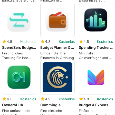
Bankdienstleistungen
Finanzen mit
Ersparnisse auf
Leichtigkeit
einmal
4.5
Kostenlos
4.8
Kostenlos
4.5
Kostenlos
SpendZen: Budget and Expenses
Budget Planner & Money Plan
Spending Tracker: Stash Flow
Freundliches
Bringen Sie Ihre
Minimalist
Tracking für Ihre
Finanzen in Ordnung
Geldverfolger und -
Brieftasche
manager
4.1
Kostenlos
4.9
Kostenlos
4.8
Kostenlos
OwnersHub
Commingle
Budget & Expense Tracker Monee
Eine umfassende
Eine einfache
Einfache