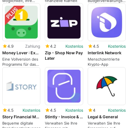
Möglichkeit, Ihre
finanzielle Klarheit
Budgetverwaltungs-
Finanzen zu
App
verfolgen
4.9
Zahlung
4.2
Kostenlos
4.5
Kostenlos
Money Lover : Expense Tracker
Zip - Shop Now Pay
Interlink Network
Later
Eine Vollversion des
Menschzentrierte
Programms für das
Krypto-App
iPhone, von Finsify
Technology
Company Limited.
4.5
Kostenlos
4.5
Kostenlos
4
Kostenlos
Story Financial Mobile
Stintly - Invoice & Expenses
Legal & General
Bequeme digitale
Verwalten Sie Ihre
Verwalten Sie Ihre