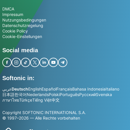
DMCA
Impressum
Nutzungsbedingungen
Datenschutzregelung
Cookie Policy
Cookie-Einstellungen
Social media
Softonic in:
عربي
Deutsch
English
Español
Français
Bahasa Indonesia
Italiano
日本語
한국어
Nederlands
Polski
Português
Русский
Svenska
ภาษาไทย
Türkçe
Tiếng Việt
中文
Copyright SOFTONIC INTERNATIONAL S.A.
© 1997–2026 — Alle Rechte vorbehalten