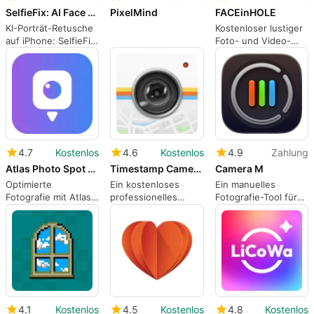
SelfieFix: AI Face Editor
PixelMind‎
FACEinHOLE
KI-Porträt-Retusche
Kostenloser lustiger
auf iPhone: SelfieFix
Foto- und Video-
Bewertet
Editor
4.7
Kostenlos
4.6
Kostenlos
4.9
Zahlung
Atlas Photo Spot Finder
Timestamp Camera - Timemark
Camera M
Optimierte
Ein kostenloses
Ein manuelles
Fotografie mit Atlas
professionelles
Fotografie-Tool für
Photo Spot Finder
Snapshot-Tool
das iPhone
4.1
Kostenlos
4.5
Kostenlos
4.8
Kostenlos