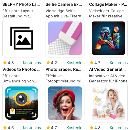
SELPHY Photo Layout
Selfie Camera Expert
Collage Maker - Photo Editor
Effiziente Layout-
Vielseitige Selfie-
Vielseitiger Collage
Gestaltung mit
App mit Live-Filtern
Maker für kreative
SELPHY Photo
Fotobearbeitung
Layout
4.8
Kostenlos
4.2
Kostenlos
4.7
Kostenlos
Videos to Photos Images 2
Photo Eraser. Remove Objects
AI Video Generator and Maker
Effiziente
Effektive
Innovativer AI Video
Umwandlung von
Fotooptimierung mit
Generator für iPhone
Videos in Bilder
Photo Eraser
4.6
Kostenlos
4.7
Kostenlos
4.8
Kostenlos