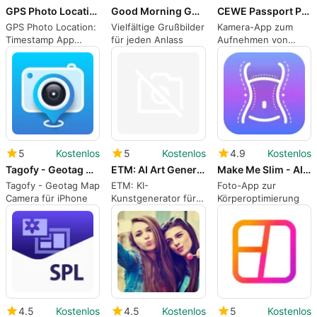
GPS Photo Location: Timestamp
Good Morning Good Night Images
CEWE Passport Photo
GPS Photo Location:
Vielfältige Grußbilder
Kamera-App zum
Timestamp App
für jeden Anlass
Aufnehmen von
Review
Passbildern
5
Kostenlos
5
Kostenlos
4.9
Kostenlos
Tagofy - Geotag Map Camera
ETM: AI Art Generator
Make Me Slim - AI Body Shape
Tagofy - Geotag Map
ETM: KI-
Foto-App zur
Camera für iPhone
Kunstgenerator für
Körperoptimierung
kreative Köpfe
4.5
Kostenlos
4.5
Kostenlos
5
Kostenlos