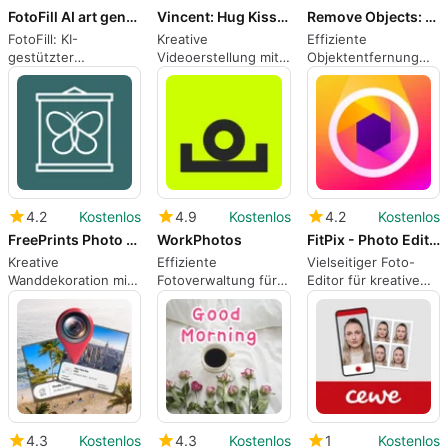
FotoFill AI art generator
Vincent: Hug Kiss AI Video
Remove Objects: Photo Retouch
FotoFill: KI-
Kreative
Effiziente
gestützter
Videoerstellung mit
Objektentfernung
Fotogenerator für
Vincent: Hug Kiss AI
für Fotos
iPhone
4.2
Kostenlos
4.9
Kostenlos
4.2
Kostenlos
FreePrints Photo Art
WorkPhotos
FitPix - Photo Editor
Kreative
Effiziente
Vielseitiger Foto-
Wanddekoration mit
Fotoverwaltung für
Editor für kreative
FreePrints Photo Art
den Arbeitsplatz
Bearbeitungen
4.3
Kostenlos
4.3
Kostenlos
1
Kostenlos