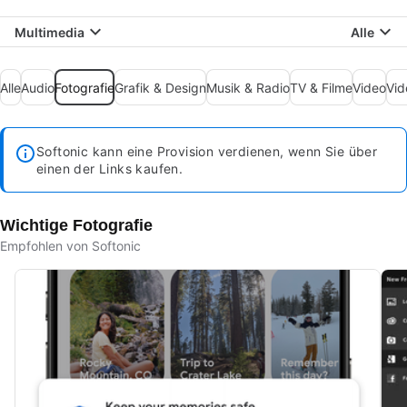
Multimedia
Alle
Alle
Audio
Fotografie
Grafik & Design
Musik & Radio
TV & Filme
Video
Vid
Softonic kann eine Provision verdienen, wenn Sie über
einen der Links kaufen.
Wichtige Fotografie
Empfohlen von Softonic