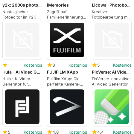
y2k: 2000s photo editor
iMemories
Licowa -Photobooth Wallpaper
Nostalgischer
Zugriff auf
Kreative
Fotoeditor im Y2K-
Familienerinnerungen
Fotobearbeitung mit
Stil
mit iMemories
Licowa
1
Kostenlos
3
Kostenlos
5
Kostenlos
Hula - AI Video Generator
FUJIFILM XApp
PixVerse: AI Video Generator
Hula - KI Video
Fujifilm XApp: Die
PixVerse: Innovativer
Generator für
perfekte Kamera-
AI Video Generator
kreative Köpfe
Begleit-App
5
Kostenlos
4.8
Kostenlos
4.4
Kostenlos