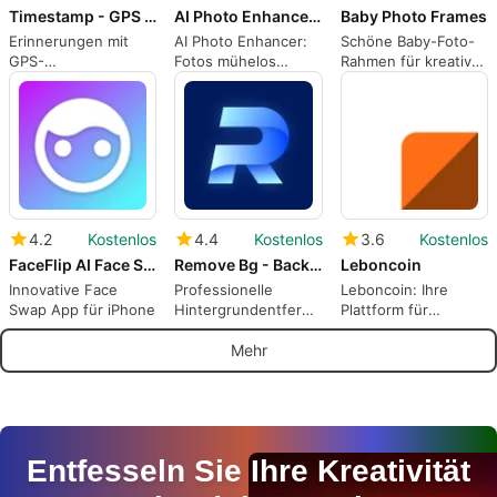
Timestamp - GPS Map Camera
AI Photo Enhancer and Editor
Baby Photo Frames
Erinnerungen mit
AI Photo Enhancer:
Schöne Baby-Foto-
GPS-
Fotos mühelos
Rahmen für kreative
Standortstempeln
verbessern
Erinnerungen
festhalten
4.2
Kostenlos
4.4
Kostenlos
3.6
Kostenlos
FaceFlip AI Face Swap
Remove Bg - Background Eraser
Leboncoin
Innovative Face
Professionelle
Leboncoin: Ihre
Swap App für iPhone
Hintergrundentfernung
Plattform für
auf dem iPhone
Kleinanzeigen
Mehr
Entfesseln Sie Ihre Kreativität