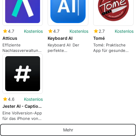
4.7
Kostenlos
4.7
Kostenlos
2.7
Kostenlos
Atticus
Keyboard AI
Tomé
Effiziente
Keyboard AI: Der
Tomé: Praktische
Nachlassverwaltung
perfekte
App für gesunde
mit Atticus
Textbegleiter für
Ernährung
iPhone
4.6
Kostenlos
Jester AI - Caption Writer
Eine Vollversion-App
für das iPhone von
Big Pineapple LLC.
Mehr