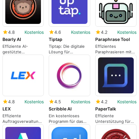
4.8
Kostenlos
4.6
Kostenlos
4.2
Kostenlos
Bearly AI
Tiptap
Paraphrase Tool
Effiziente AI-
Tiptap: Die digitale
Effizientes
gestützte
Lösung für
Paraphrasieren mit
Arbeitslösung für
Schulfinanzen
Paraphrase Tool
iPhone
4.8
Kostenlos
4.5
Kostenlos
4.2
Kostenlos
LEX
Scribble AI
PaperTalk
Effiziente
Ein kostenloses
Effiziente
Auftragsverwaltung
Programm für das
Unterstützung für
mit LEX App
iPhone von Sahil
akademische
Mehta.
Arbeiten