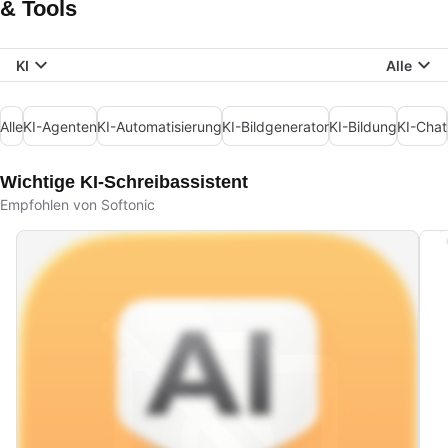
& Tools
KI
Alle
Alle
KI-Agenten
KI-Automatisierung
KI-Bildgenerator
KI-Bildung
KI-Chat
Wichtige KI-Schreibassistent
Empfohlen von Softonic