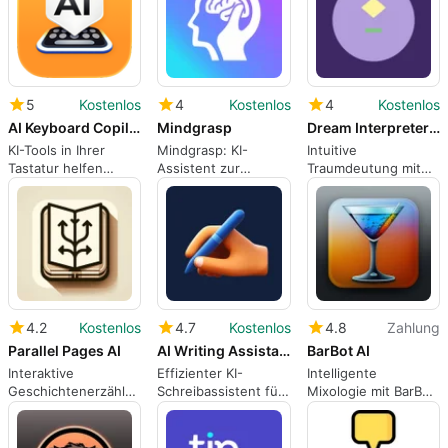
5
Kostenlos
4
Kostenlos
4
Kostenlos
AI Keyboard Copilot
Mindgrasp
Dream Interpreter AI
KI-Tools in Ihrer
Mindgrasp: KI-
Intuitive
Tastatur helfen
Assistent zur
Traumdeutung mit
Ihnen,
Umwandlung von
Dream Interpreter AI
umzuformulieren,
Vorlesungen in
Grammatik zu
Lernmaterialien
korrigieren,
Synonyme ...
4.2
Kostenlos
4.7
Kostenlos
4.8
Zahlung
Parallel Pages AI
AI Writing Assistant
BarBot AI
Interaktive
Effizienter KI-
Intelligente
Geschichtenerzählung
Schreibassistent für
Mixologie mit BarBot
mit KI
iPhone
AI