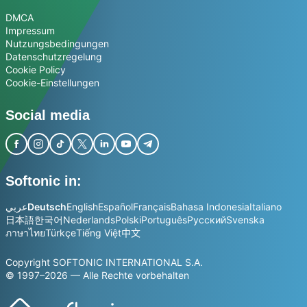
DMCA
Impressum
Nutzungsbedingungen
Datenschutzregelung
Cookie Policy
Cookie-Einstellungen
Social media
Softonic in:
عربي
Deutsch
English
Español
Français
Bahasa Indonesia
Italiano
日本語
한국어
Nederlands
Polski
Português
Русский
Svenska
ภาษาไทย
Türkçe
Tiếng Việt
中文
Copyright SOFTONIC INTERNATIONAL S.A.
© 1997–2026 — Alle Rechte vorbehalten