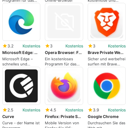
Programm für das
Online-Browser
kostenlose und
iPhone, von Victor
sichere Browser für
Zuev.
öffentliches Wi-Fi
3.2
Kostenlos
3
Kostenlos
3
Kostenlos
Microsoft Edge: Web Browser
Opera Browser: Fast Private
Brave Private Web Browser VPN
Microsoft Edge –
Ein kostenloses
Sicher und werbefrei
schnelles und
Programm für das
surfen mit Brave
kostenloses Surfen
iPhone, von Opera
Browser: Private
Software.
AdBlock
2.5
Kostenlos
4.5
Kostenlos
3.9
Kostenlos
Curve
Firefox: Private Safe Browser
Google Chrome
Curve - der Name ist
Mobile Version von
Durchsuchen Sie das