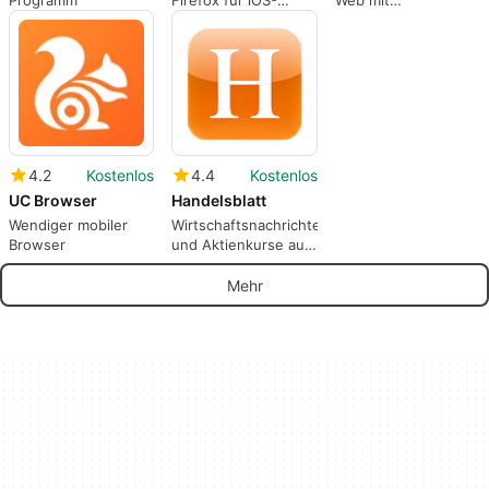
Programm
Firefox für iOS-
Web mit
Handys
Lichtgeschwindigkeit
4.2
Kostenlos
4.4
Kostenlos
UC Browser
Handelsblatt
Wendiger mobiler
Wirtschaftsnachrichten
Browser
und Aktienkurse auf
dem iPhone
Mehr