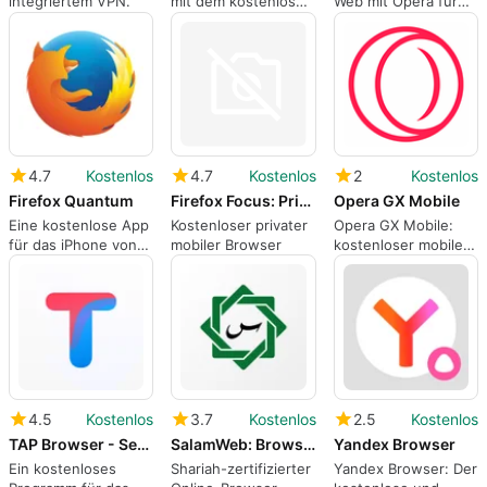
integriertem VPN.
mit dem kostenlosen
Web mit Opera für
Browser Opera GX
iPhone
4.7
Kostenlos
4.7
Kostenlos
2
Kostenlos
Firefox Quantum
Firefox Focus: Privacy browser
Opera GX Mobile
Eine kostenlose App
Kostenloser privater
Opera GX Mobile:
für das iPhone von
mobiler Browser
kostenloser mobiler
Mozilla.
Browser für Gamer
4.5
Kostenlos
3.7
Kostenlos
2.5
Kostenlos
TAP Browser - Secure Adfree
SalamWeb: Browser for Muslims
Yandex Browser
Ein kostenloses
Shariah-zertifizierter
Yandex Browser: Der