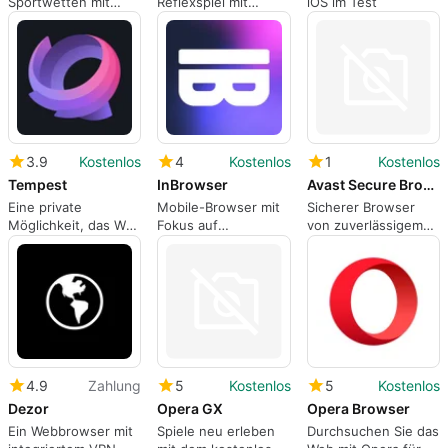
Sportwetten mit
Reflexspiel mit
iOS im Test
SideKick
hypnotischem
Rhythmus
3.9
Kostenlos
4
Kostenlos
1
Kostenlos
Tempest
InBrowser
Avast Secure Browser
Eine private
Mobile-Browser mit
Sicherer Browser
Möglichkeit, das Web
Fokus auf
von zuverlässigem
zu durchsuchen.
Datenschutz
Entwickler.
4.9
Zahlung
5
Kostenlos
5
Kostenlos
Dezor
Opera GX
Opera Browser
Ein Webbrowser mit
Spiele neu erleben
Durchsuchen Sie das