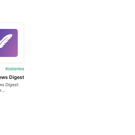
Kostenlos
News Digest
ws Digest:
r
htenüberblick