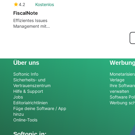
4.2
Kostenlos
FiscalNote
Effizientes Issues
Management mit
FiscalNote
Über uns
Werbun
Softonic Info
Monetarisier
Sicherheits- und
Verlage
Vertrauenszentrum
Ihre Softwar
Hilfe & Support
verwalten
Jobs
Software Pol
Editorialrichtlinien
Werbung sch
Füge deine Software / App
hinzu
Online-Tools
Softonic in: