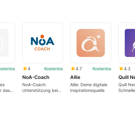
ostenlos
4
Kostenlos
4.7
Kostenlos
4.3
NoA-Coach
Allie
Quill 
ses
NoA-Coach:
Allie: Deine digitale
Quill Ne
r das
Unterstützung bei
Inspirationsquelle
Schnelle
XFO
Alkoholproblemen
Nachric
c.