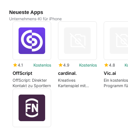
Neueste Apps
Unternehmens-KI für iPhone
4.1
Kostenlos
4.9
Kostenlos
4.8
K
OffScript
cardinal.
Vic.ai
OffScript: Direkter
Kreatives
Ein kostenlo
Kontakt zu Sportlern
Kartenspiel mit
Programm fü
Herausforderungen
iPhone von 
Financials In