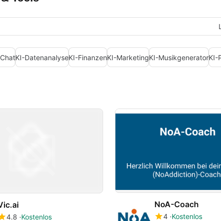
-Chat
KI-Datenanalyse
KI-Finanzen
KI-Marketing
KI-Musikgenerator
KI-
NoA-Coach
Vic.ai
4
Kostenlos
4.8
Kostenlos