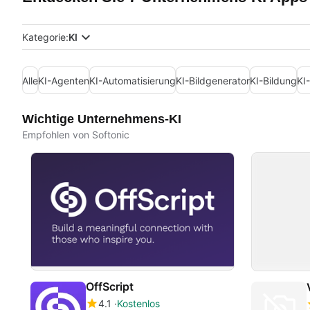
Kategorie:
KI
Alle
KI-Agenten
KI-Automatisierung
KI-Bildgenerator
KI-Bildung
KI
Wichtige Unternehmens-KI
Empfohlen von Softonic
OffScript
4.1
Kostenlos