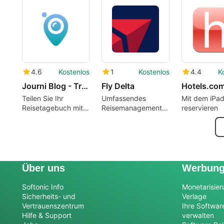
4.6
Kostenlos
1
Kostenlos
4.4
K
Journi Blog - Travel tracker
Fly Delta
Hotels.co
Teilen Sie Ihr
Umfassendes
Mit dem iPad
Reisetagebuch mit
Reisemanagement
reservieren
Freunden und
mit der Fly Delta
Familie
App
Über uns
Werbun
Softonic Info
Monetarisier
Sicherheits- und
Verlage
Vertrauenszentrum
Ihre Softwar
Hilfe & Support
verwalten