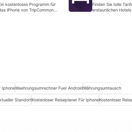
Ein kostenloses Programm für
Finden Sie tolle Tarif
das iPhone von TripCommon
erstaunlichen Hotels
LLC.
r Iphone
Waehrungsumrechner Fuer Android
Währungsumtausch
ktueller Standort
Kostenloser Reiseplaner Für Iphone
Kostenloser Reis