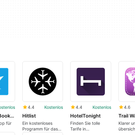
ostenlos
4.4
Kostenlos
4.4
Kostenlos
4.6
Traveloka Book Flight & Hotel
Hitlist
HotelTonight
Trail W
pp für
Ein kostenloses
Finden Sie tolle
Klarer u
Programm für das
Tarife in
übersich
iPhone von
erstaunlichen Hotels
Reisebu