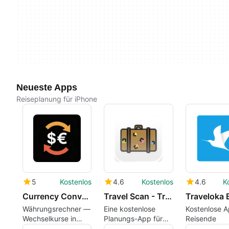
Neueste Apps
Reiseplanung für iPhone
5
Kostenlos
4.6
Kostenlos
4.6
K
Currency Converter Calculator — Live Exchange Rates
Travel Scan - Trip Planner
Währungsrechner —
Eine kostenlose
Kostenlose A
Wechselkurse in
Planungs-App für
Reisende
Echtzeit
moderne Reisende