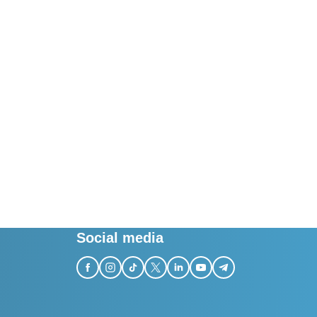
tor für
efone
Social media