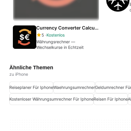
Currency Converter Calculator — Live Exchange Rates
5
Kostenlos
Währungsrechner —
Wechselkurse in Echtzeit
Ähnliche Themen
zu iPhone
Reiseplaner Für Iphone
Waehrungsumrechner
Geldumrechner Fü
Kostenloser Währungsumrechner Für Iphone
Reisen Für Iphone
A