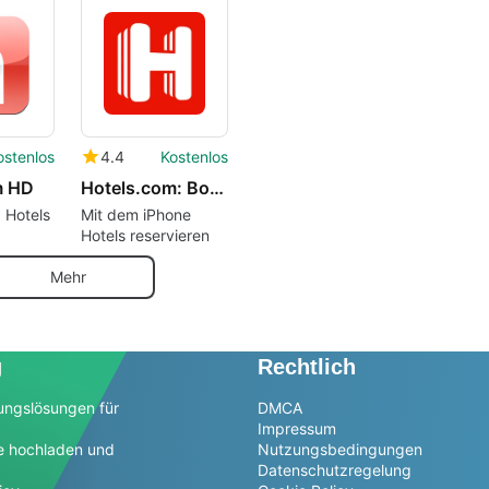
TripCommon LLC.
Organisa
Mobiltel
ostenlos
4.4
Kostenlos
m HD
Hotels.com: Book Hotels More
 Hotels
Mit dem iPhone
Hotels reservieren
Mehr
g
Rechtlich
ungslösungen für
DMCA
Impressum
e hochladen und
Nutzungsbedingungen
Datenschutzregelung