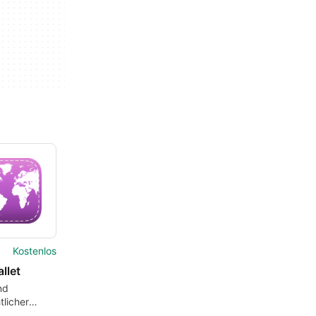
Kostenlos
allet
nd
tlicher
dget-