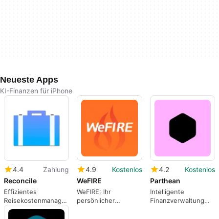
Neueste Apps
KI-Finanzen für iPhone
4.4
Zahlung
4.9
Kostenlos
4.2
Kostenlos
Reconcile
WeFIRE
Parthean
Effizientes
WeFIRE: Ihr
Intelligente
Reisekostenmanagement
persönlicher
Finanzverwaltung
mit Reconcile
Finanzbegleiter
mit Parthean