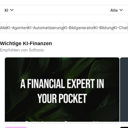
KI
Alle
Alle
KI-Agenten
KI-Automatisierung
KI-Bildgenerator
KI-Bildung
KI-Chat
Wichtige KI-Finanzen
Empfohlen von Softonic