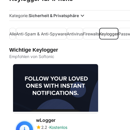
Kategorie:
Sicherheit & Privatsphäre
Alle
Anti-Spam & Anti-Spyware
Antivirus
Firewalls
Keylogger
Passw
Wichtige Keylogger
Empfohlen von Softonic
wLogger
2.2
Kostenlos