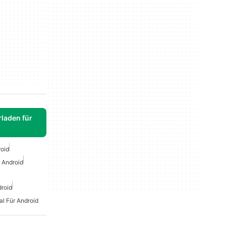
laden für
roid
 Android
droid
al Für Android