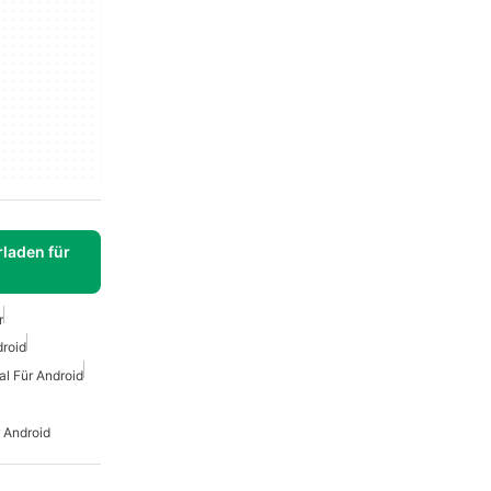
laden für
r
droid
al Für Android
 Android