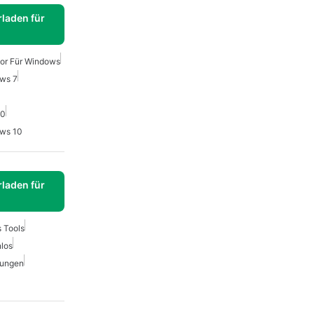
laden für
tor Für Windows
ows 7
10
ows 10
laden für
 Tools
nlos
rungen