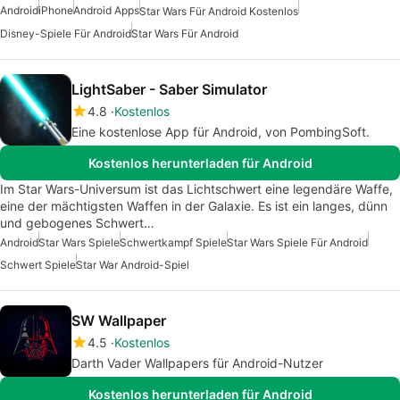
Android
iPhone
Android Apps
Star Wars Für Android Kostenlos
Disney-Spiele Für Android
Star Wars Für Android
LightSaber - Saber Simulator
4.8
Kostenlos
Eine kostenlose App für Android, von PombingSoft.
Kostenlos herunterladen für Android
Im Star Wars-Universum ist das Lichtschwert eine legendäre Waffe,
eine der mächtigsten Waffen in der Galaxie. Es ist ein langes, dünn
und gebogenes Schwert…
Android
Star Wars Spiele
Schwertkampf Spiele
Star Wars Spiele Für Android
Schwert Spiele
Star War Android-Spiel
SW Wallpaper
4.5
Kostenlos
Darth Vader Wallpapers für Android-Nutzer
Kostenlos herunterladen für Android